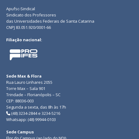
Apufsc-Sindical
Sindicato dos Professores
das Universidades Federais de Santa Catarina
CNPJ 83.051.920/0001-66
Filiação nacional:
Sede Max & Flora
Rua Lauro Linhares 2055
Torre Max – Sala 901
Trindade – Florianópolis – SC
CEP: 88036-003
Segunda a sexta, das 8h às 17h
(48) 3234-2844 e 3234-5216
Whatsapp: (48) 99944-0103
Sede Campus
Flor do Campus (ao lado do NDI)