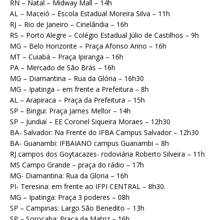
RN – Natal – Midway Mall – 14h
AL – Maceió – Escola Estadual Moreira Silva – 11h
RJ – Rio de Janeiro – Cinelândia – 16h
RS – Porto Alegre – Colégio Estadual Júlio de Castilhos – 9h
MG – Belo Horizonte – Praça Afonso Arino – 16h
MT – Cuiabá – Praça Ipiranga – 16h
PA – Mercado de São Brás – 16h
MG – Diamantina – Rua da Glória – 16h30
MG – Ipatinga – em frente a Prefeitura – 8h
AL – Arapiraca – Praça da Prefeitura – 15h
SP – Birigui: Praça James Mellor – 14h
SP – Jundiaí – EE Coronel Siqueira Moraes – 12h30
BA- Salvador: Na Frente do IFBA Campus Salvador – 12h30
BA- Guanambi: IFBAIANO campus Guanambi – 8h
RJ campos dos Goytacazes- rodoviária Roberto Silveira – 11h
MS Campo Grande – praça do rádio – 17h
MG- Diamantina: Rua da Gloria – 16h
PI- Teresina: em frente ao IFPI CENTRAL – 8h30.
MG – Ipatinga: Praça 3 poderes – 08h
SP – Campinas: Largo São Benedito – 13h
SP – Sorocaba: Praça da Matriz – 16h