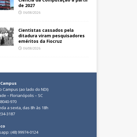
de 2027
06/08/2026
Cientistas cassados pela
ditadura viram pesquisadores
eméritos da Fiocruz
06/08/2026
 Campus
do Campus (ao lado do NDI)
ade – Florianópolis – SC
88040-970
da a sexta, das 8h às 18h
3234-3187
ico
app: (48) 99974-0124