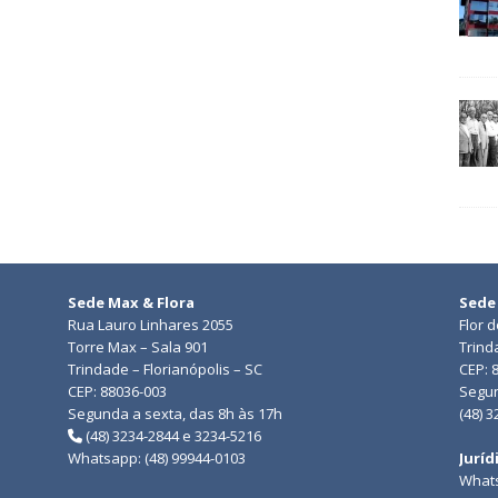
Sede Max & Flora
Sede
Rua Lauro Linhares 2055
Flor 
Torre Max – Sala 901
Trind
Trindade – Florianópolis – SC
CEP: 
CEP: 88036-003
Segun
Segunda a sexta, das 8h às 17h
(48) 
(48) 3234-2844 e 3234-5216
Whatsapp: (48) 99944-0103
Juríd
Whats