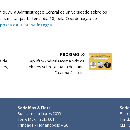
ouviu a Administração Central da universidade sobre os
das nesta quarta-feira, dia 18, pela Coordenação de
sposta da UFSC na íntegra
.
PRÓXIMO
s de
Apufsc-Sindical retoma ciclo de
ções,
debates sobre guinada de Santa
Catarina à direita
Sede Max & Flora
Sede
Rua Lauro Linhares 2055
Flor 
Torre Max – Sala 901
Trind
Trindade – Florianópolis – SC
CEP: 