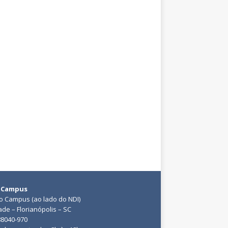
 Campus
do Campus (ao lado do NDI)
ade – Florianópolis – SC
88040-970