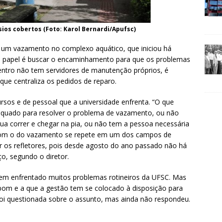
sios cobertos (Foto: Karol Bernardi/Apufsc)
 um vazamento no complexo aquático, que iniciou há
eu papel é buscar o encaminhamento para que os problemas
entro não tem servidores de manutenção próprios, é
 que centraliza os pedidos de reparo.
ursos e de pessoal que a universidade enfrenta. “O que
quado para resolver o problema de vazamento, ou não
gua correr e chegar na pia, ou não tem a pessoa necessária
o com o do vazamento se repete em um dos campos de
ar os refletores, pois desde agosto do ano passado não há
ço, segundo o diretor.
 tem enfrentado muitos problemas rotineiros da UFSC. Mas
 bom e a que a gestão tem se colocado à disposição para
C foi questionada sobre o assunto, mas ainda não respondeu.