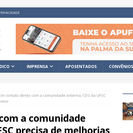
PRIVACIDADE
ÍDICO
IMPRENSA
APOSENTADOS
CONVÊNIO
Em contato direto com a comunidade externa, CDS da UFSC
retor
 com a comunidade
SC precisa de melhorias