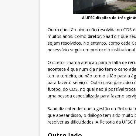
A UFSC dispões de três giná
Outra questão ainda não resolvida no CDS é
muitos anos. Como diretor, Saad diz que s
sejam resolvidos. No entanto, como cada C
necessário seguir um protocolo institucional
O diretor chama atenção para a falta de rec
acontece é que num dia não tem o cano ade
tem a torneira, ou não tem o sifão para a á
para fazer o serviço.” Outro caso parecid
futebol do CDS, no qual não é possível troc
uma pessoa especializada para fazer o servi
Saad diz entender que a gestão da Reitoria
que apesar disso, o diálogo tem sido muito
resolver as dificuldades. A Reitoria da UFS
Outro lado