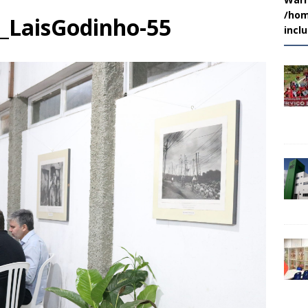
/hom
_LaisGodinho-55
incl