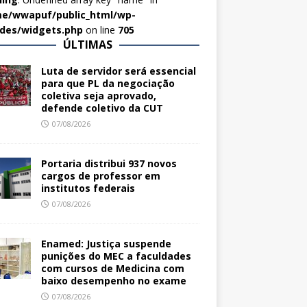
e/wwapuf/public_html/wp-
udes/widgets.php
on line
705
ÚLTIMAS
Luta de servidor será essencial
para que PL da negociação
coletiva seja aprovado,
defende coletivo da CUT
07/08/2026
Portaria distribui 937 novos
cargos de professor em
institutos federais
07/08/2026
Enamed: Justiça suspende
punições do MEC a faculdades
com cursos de Medicina com
baixo desempenho no exame
07/08/2026