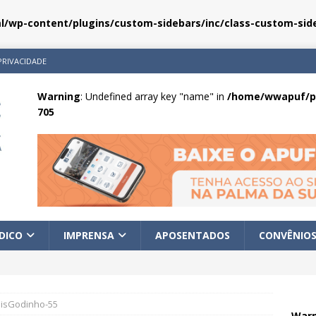
/wp-content/plugins/custom-sidebars/inc/class-custom-side
PRIVACIDADE
Warning
: Undefined array key "name" in
/home/wwapuf/pu
705
ÍDICO
IMPRENSA
APOSENTADOS
CONVÊNIO
aisGodinho-55
Warn