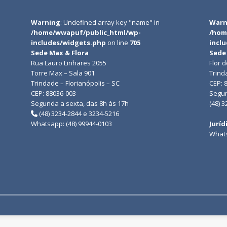
Warning
: Undefined array key "name" in
Warn
/home/wwapuf/public_html/wp-
/hom
includes/widgets.php
on line
705
incl
Sede Max & Flora
Sede
Rua Lauro Linhares 2055
Flor 
Torre Max – Sala 901
Trind
Trindade – Florianópolis – SC
CEP: 
CEP: 88036-003
Segun
Segunda a sexta, das 8h às 17h
(48) 
(48) 3234-2844 e 3234-5216
Whatsapp: (48) 99944-0103
Juríd
Whats