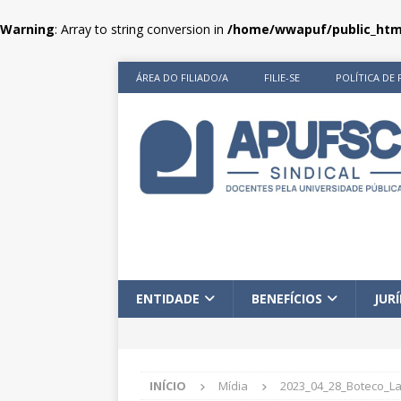
Warning
: Array to string conversion in
/home/wwapuf/public_html
ÁREA DO FILIADO/A
FILIE-SE
POLÍTICA DE 
ENTIDADE
BENEFÍCIOS
JUR
INÍCIO
Mídia
2023_04_28_Boteco_L