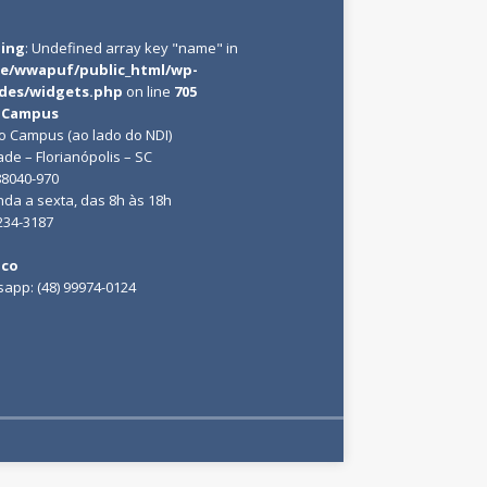
ing
: Undefined array key "name" in
e/wwapuf/public_html/wp-
udes/widgets.php
on line
705
 Campus
do Campus (ao lado do NDI)
ade – Florianópolis – SC
88040-970
da a sexta, das 8h às 18h
3234-3187
ico
app: (48) 99974-0124