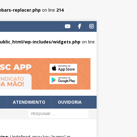
bars-replacer.php
on line
214
blic_html/wp-includes/widgets.php
on line
S
ATENDIMENTO
OUVIDORIA
ing
: Undefined array key "name" in