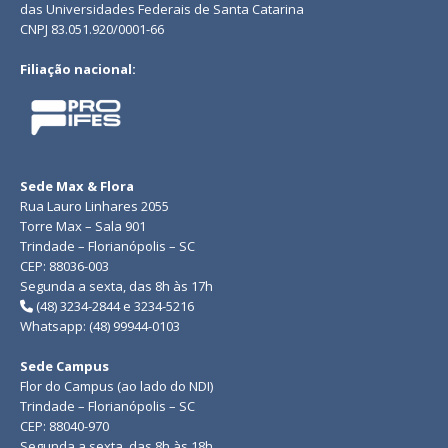
das Universidades Federais de Santa Catarina
CNPJ 83.051.920/0001-66
Filiação nacional:
Sede Max & Flora
Rua Lauro Linhares 2055
Torre Max – Sala 901
Trindade – Florianópolis – SC
CEP: 88036-003
Segunda a sexta, das 8h às 17h
(48) 3234-2844 e 3234-5216
Whatsapp: (48) 99944-0103
Sede Campus
Flor do Campus (ao lado do NDI)
Trindade – Florianópolis – SC
CEP: 88040-970
Segunda a sexta, das 8h às 18h