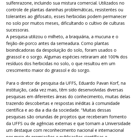
sulfenrazone, incluindo sua mistura comercial. Utilizados no
controle de plantas daninhas problemáticas, resistentes ou
tolerantes ao glifosato, esses herbicidas podem permanecer
no solo por muitos meses, dificultando o cultivo de culturas
sucessoras.
A pesquisa utilizou o milheto, a braquiária, a mucuna e o
feijão-de-porco antes da semeadura. Como plantas
bioindicadoras da despoluição do solo, foram usados o
girassol e o sorgo. Algumas espécies retiraram até 100% dos
resíduos dos herbicidas no solo, o que resultou em um
crescimento maior do girassol e do sorgo.
Para o diretor de pesquisa da UFFS, Eduardo Pavan Korf, na
instituição, cada vez mais, têm sido desenvolvidas diversas
pesquisas em diferentes áreas do conhecimento, muitas delas
trazendo descobertas e respostas inéditas à comunidade
científica e ao dia a dia da sociedade. “Muitas dessas
pesquisas são oriundas de projetos que receberam fomento
da UFFS ou de agências externas e que tornam a Universidade
um destaque com reconhecimento nacional e internacional
por meio de premiações e publicações científicas e