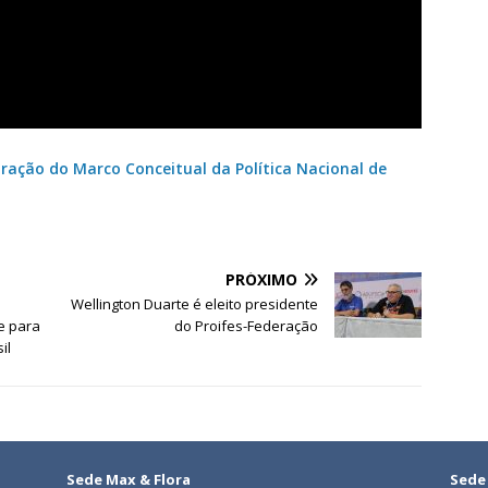
aboração do Marco Conceitual da Política Nacional de
PRÓXIMO
Wellington Duarte é eleito presidente
e para
do Proifes-Federação
il
Sede Max & Flora
Sede