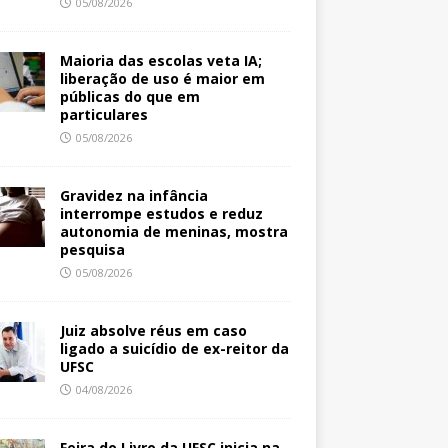
05/08/2026
Maioria das escolas veta IA;
liberação de uso é maior em
públicas do que em
particulares
05/08/2026
Gravidez na infância
interrompe estudos e reduz
autonomia de meninas, mostra
pesquisa
05/08/2026
Juiz absolve réus em caso
ligado a suicídio de ex-reitor da
UFSC
04/08/2026
Feira do Livro da UFSC inicia na