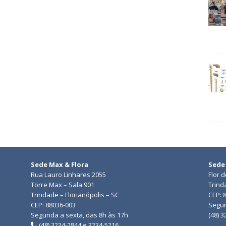
Sede Max & Flora
Sede
Rua Lauro Linhares 2055
Flor 
Torre Max – Sala 901
Trind
Trindade – Florianópolis – SC
CEP: 
CEP: 88036-003
Segun
Segunda a sexta, das 8h às 17h
(48) 
(48) 3234-2844 e 3234-5216