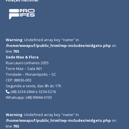
Filiação nacional:
Warning
: Undefined array key "name" in
/home/wwapuf/public_html/wp-includes/widgets.php
on
line
705
Sede Max & Flora
Rua Lauro Linhares 2055
Torre Max – Sala 901
Trindade – Florianópolis – SC
CEP: 88036-003
Segunda a sexta, das 8h às 17h
(48) 3234-2844 e 3234-5216
Whatsapp: (48) 99944-0103
Warning
: Undefined array key "name" in
/home/wwapuf/public_html/wp-includes/widgets.php
on
line
705