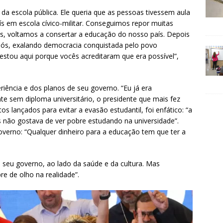
a escola pública. Ele queria que as pessoas tivessem aula
ís em escola cívico-militar. Conseguimos repor muitas
das, voltamos a consertar a educação do nosso país. Depois
nós, exalando democracia conquistada pelo povo
e estou aqui porque vocês acreditaram que era possível”,
riência e dos planos de seu governo. “Eu já era
e sem diploma universitário, o presidente que mais fez
tos lançados para evitar a evasão estudantil, foi enfático: “a
s não gostava de ver pobre estudando na universidade”.
verno: “Qualquer dinheiro para a educação tem que ter a
e seu governo, ao lado da saúde e da cultura. Mas
e de olho na realidade”.