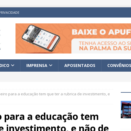
PRIVACIDADE
ÍDICO
IMPRENSA
APOSENTADOS
CONVÊNIO
eiro para a educação tem que ter a rubrica de investimento, e
o para a educação tem
de investimento, e não de