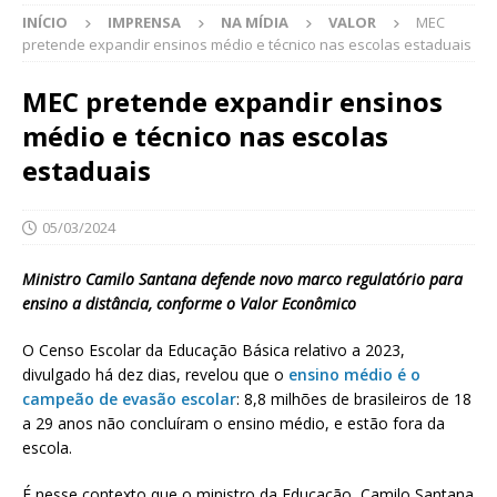
INÍCIO
IMPRENSA
NA MÍDIA
VALOR
MEC
pretende expandir ensinos médio e técnico nas escolas estaduais
MEC pretende expandir ensinos
médio e técnico nas escolas
estaduais
05/03/2024
Ministro Camilo Santana defende novo marco regulatório para
ensino a distância, conforme o Valor Econômico
O Censo Escolar da Educação Básica relativo a 2023,
divulgado há dez dias, revelou que o
ensino médio é o
campeão de evasão escolar
: 8,8 milhões de brasileiros de 18
a 29 anos não concluíram o ensino médio, e estão fora da
escola.
É nesse contexto que o ministro da Educação, Camilo Santana