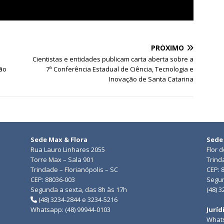
PRÓXIMO
e
Cientistas e entidades publicam carta aberta sobre a
ção
7ª Conferência Estadual de Ciência, Tecnologia e
Inovação de Santa Catarina
Sede Max & Flora
Sede
Rua Lauro Linhares 2055
Flor 
Torre Max – Sala 901
Trind
Trindade – Florianópolis – SC
CEP: 
CEP: 88036-003
Segun
Segunda a sexta, das 8h às 17h
(48) 
(48) 3234-2844 e 3234-5216
Whatsapp: (48) 99944-0103
Juríd
Whats