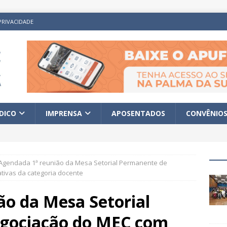
PRIVACIDADE
ÍDICO
IMPRENSA
APOSENTADOS
CONVÊNIO
Agendada 1ª reunião da Mesa Setorial Permanente de
tivas da categoria docente
ão da Mesa Setorial
gociação do MEC com