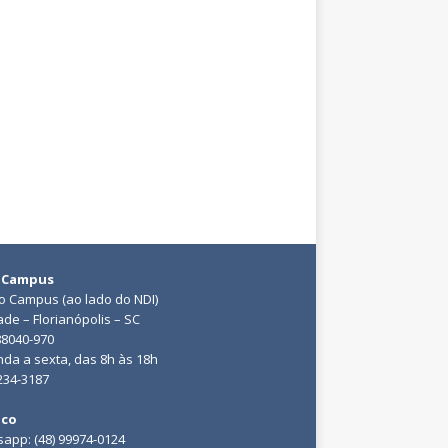
 Campus
do Campus (ao lado do NDI)
ade – Florianópolis – SC
88040-970
da a sexta, das 8h às 18h
3234-3187
ico
app: (48) 99974-0124