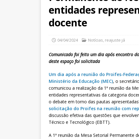
entidades represen
docente
04/04/2024
Notícias
,
reajuste já
Comunicado foi feito um dia após encontro do
deste espaço foi solicitada
Um dia após a reunião do Proifes-Federa
Ministério da Educação (MEC)
, o secretári
comunicou a realização da 1ª reunião da M
entidades representativas da categoria doce
o debate em torno das pautas apresentadas
solicitação do Proifes na reunião com r
discussão efetiva das questões que envolvem
Técnico e Tecnológico (EBTT).
A 1ª reunião da Mesa Setorial Permanente d