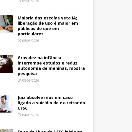
05/08/2026
Maioria das escolas veta IA;
liberação de uso é maior em
públicas do que em
particulares
05/08/2026
Gravidez na infância
interrompe estudos e reduz
autonomia de meninas, mostra
pesquisa
05/08/2026
Juiz absolve réus em caso
ligado a suicídio de ex-reitor da
UFSC
04/08/2026
Feira do Livro da UFSC inicia na