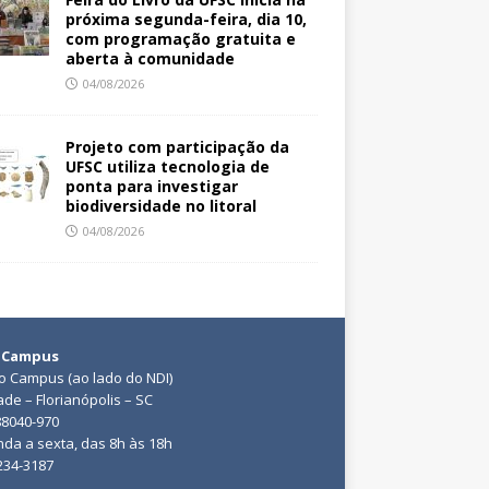
próxima segunda-feira, dia 10,
com programação gratuita e
aberta à comunidade
04/08/2026
Projeto com participação da
UFSC utiliza tecnologia de
ponta para investigar
biodiversidade no litoral
04/08/2026
 Campus
do Campus (ao lado do NDI)
ade – Florianópolis – SC
88040-970
da a sexta, das 8h às 18h
3234-3187