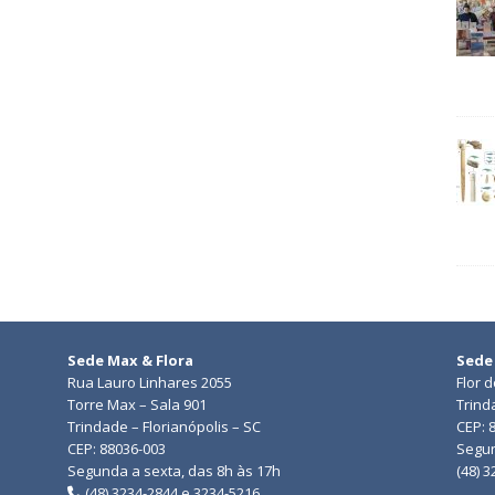
Sede Max & Flora
Sede
Rua Lauro Linhares 2055
Flor 
Torre Max – Sala 901
Trind
Trindade – Florianópolis – SC
CEP: 
CEP: 88036-003
Segun
Segunda a sexta, das 8h às 17h
(48) 
(48) 3234-2844 e 3234-5216