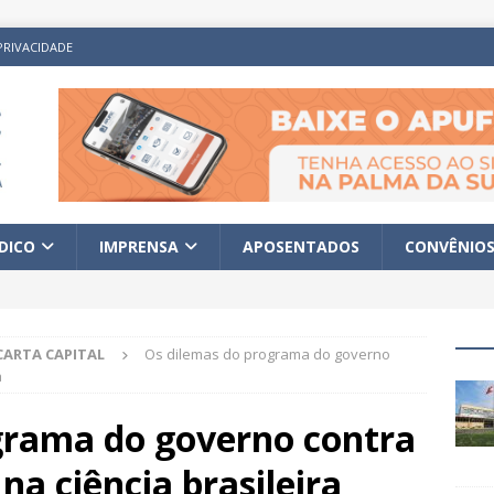
PRIVACIDADE
ÍDICO
IMPRENSA
APOSENTADOS
CONVÊNIO
CARTA CAPITAL
Os dilemas do programa do governo
a
grama do governo contra
na ciência brasileira