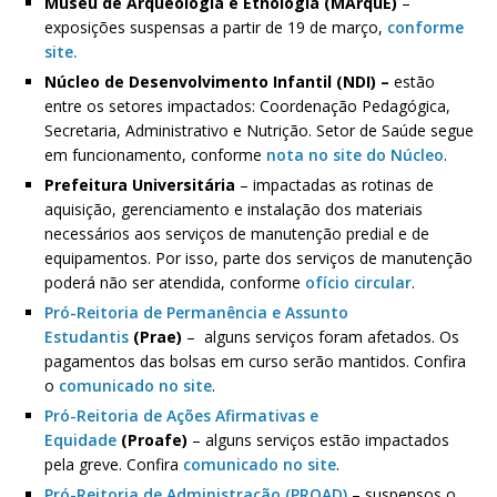
Museu de Arqueologia e Etnologia (MArquE)
–
exposições suspensas a partir de 19 de março,
conforme
site.
Núcleo de Desenvolvimento Infantil (NDI) –
estão
entre os setores impactados: Coordenação Pedagógica,
Secretaria, Administrativo e Nutrição. Setor de Saúde segue
em funcionamento, conforme
nota no site do Núcleo
.
Prefeitura Universitária
– impactadas as rotinas de
aquisição, gerenciamento e instalação dos materiais
necessários aos serviços de manutenção predial e de
equipamentos. Por isso, parte dos serviços de manutenção
poderá não ser atendida, conforme
ofício circular
.
Pró-Reitoria de Permanência e Assunto
Estudantis
(Prae)
– alguns serviços foram afetados. Os
pagamentos das bolsas em curso serão mantidos. Confira
o
comunicado no site
.
Pró-Reitoria de Ações Afirmativas e
Equidade
(Proafe)
– alguns serviços estão impactados
pela greve. Confira
comunicado no site
.
Pró-Reitoria de Administração (PROAD)
– suspensos o