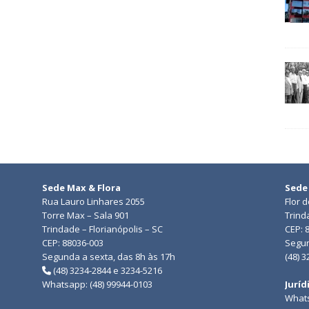
Sede Max & Flora
Sede
Rua Lauro Linhares 2055
Flor 
Torre Max – Sala 901
Trind
Trindade – Florianópolis – SC
CEP: 
CEP: 88036-003
Segun
Segunda a sexta, das 8h às 17h
(48) 
(48) 3234-2844 e 3234-5216
Whatsapp: (48) 99944-0103
Juríd
Whats