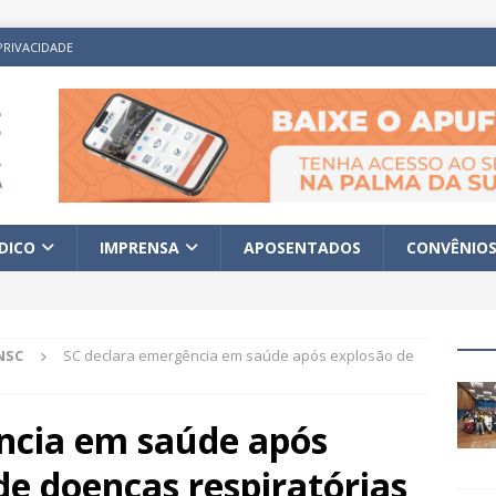
PRIVACIDADE
ÍDICO
IMPRENSA
APOSENTADOS
CONVÊNIO
NSC
SC declara emergência em saúde após explosão de
ncia em saúde após
de doenças respiratórias