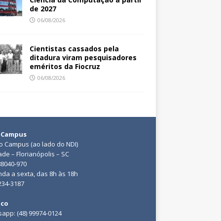
de 2027
06/08/2026
Cientistas cassados pela
ditadura viram pesquisadores
eméritos da Fiocruz
06/08/2026
 Campus
do Campus (ao lado do NDI)
ade – Florianópolis – SC
88040-970
da a sexta, das 8h às 18h
3234-3187
ico
app: (48) 99974-0124