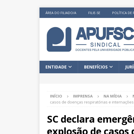
ÁREA DO FILIADO/A
FILIE-SE
POLÍTICA DE 
ENTIDADE
BENEFÍCIOS
JUR
INÍCIO
IMPRENSA
NA MÍDIA
casos de doenças respiratórias e internações
SC declara emergê
explosão de casos 