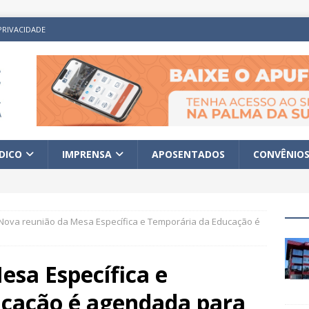
PRIVACIDADE
ÍDICO
IMPRENSA
APOSENTADOS
CONVÊNIO
Nova reunião da Mesa Específica e Temporária da Educação é
esa Específica e
cação é agendada para