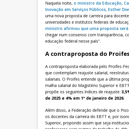
Naquela noite,
o ministro da Educação, Ca
Inovação em Serviços Públicos, Esther Dw
uma nova proposta de carreira para docente
universidades e institutos federais de educaç
ministro afirmou que uma proposta ser
chegar num consenso com transparência, co
educação federal nesse país”.
A contraproposta do Proife
A contraproposta elaborada pelo Proifes-Fed
que contemplam reajuste salarial, reestrutur
salariais. O Proifes entende que a última pr
malha salarial do Magistério Superior e EBTT 
propõe os seguintes índices de reajuste:
3,5
de 2025 e 4% em 1º de janeiro de 2026
.
Além disso, a Federação defende que o Piso S
os docentes da carreira do EBTT e, por iso
Superior, propondo assim que seja institucio