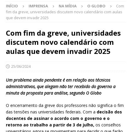
INÍCIO
IMPRENSA
NA MÍDIA
O GLOBO
Com
fim da greve, universidades discutem novo calendário com aulas
que devem invadir 2025
Com fim da greve, universidades
discutem novo calendário com
aulas que devem invadir 2025
25/06/2024
Um problema ainda pendente é em relação aos técnicos
administrativos, que alegam não ter recebido do governo a
minuta da proposta para análise, segundo O Globo
O encerramento da greve dos professores não significa o fim
das tensões nas universidades federais. Com a
decisão dos
docentes de assinar o acordo com o governo e o
retorno ao trabalho a partir de 3 de julho,
os conselhos
universitários agora se movimentam para decidir o que farão