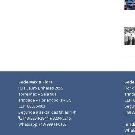
Sede Max & Flora
Sede
Rua Lauro Linhares 2055
Flor 
Torre Max – Sala 901
Trind
Trindade – Florianópolis – SC
CEP: 
CEP: 88036-003
Segun
Segunda a sexta, das 8h às 17h
(48) 
(48) 3234-2844 e 3234-5216
Whatsapp: (48) 99944-0103
Juríd
Whats