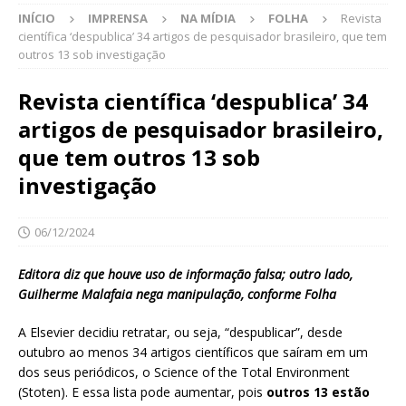
INÍCIO
IMPRENSA
NA MÍDIA
FOLHA
Revista
científica ‘despublica’ 34 artigos de pesquisador brasileiro, que tem
outros 13 sob investigação
Revista científica ‘despublica’ 34
artigos de pesquisador brasileiro,
que tem outros 13 sob
investigação
06/12/2024
Editora diz que houve uso de informação falsa; outro lado,
Guilherme Malafaia nega manipulação, conforme Folha
A Elsevier decidiu retratar, ou seja, “despublicar”, desde
outubro ao menos 34 artigos científicos que saíram em um
dos seus periódicos, o Science of the Total Environment
(Stoten). E essa lista pode aumentar, pois
outros 13 estão