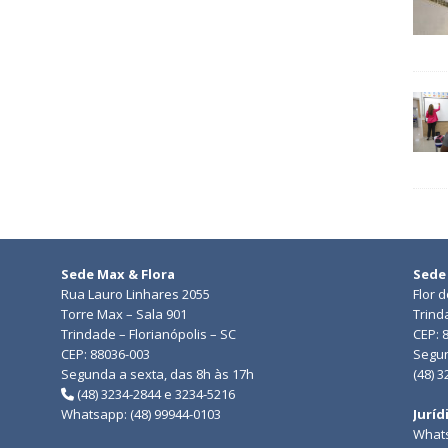
Sede Max & Flora
Sede
Rua Lauro Linhares 2055
Flor 
Torre Max – Sala 901
Trind
Trindade – Florianópolis – SC
CEP: 
CEP: 88036-003
Segun
Segunda a sexta, das 8h às 17h
(48) 
(48) 3234-2844 e 3234-5216
Whatsapp: (48) 99944-0103
Juríd
Whats