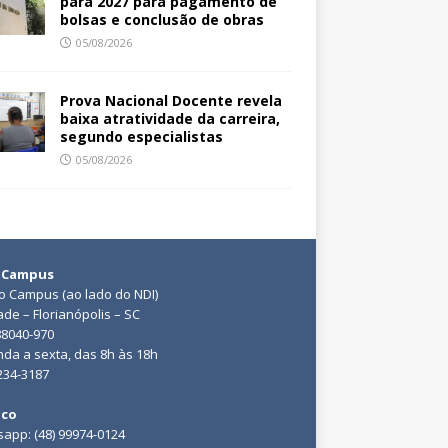
para 2027 para pagamento de
bolsas e conclusão de obras
05/08/2026
Prova Nacional Docente revela
baixa atratividade da carreira,
segundo especialistas
05/08/2026
 Campus
do Campus (ao lado do NDI)
ade – Florianópolis – SC
88040-970
da a sexta, das 8h às 18h
3234-3187
ico
app: (48) 99974-0124