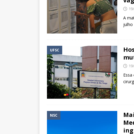
vag
19
A mat
julho
Hos
UFSC
mut
19
Essa 
cirur
Mai
NSC
Med
ing