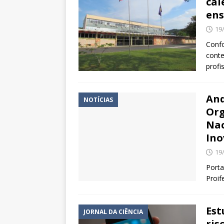
cal
ens
19
Confo
conte
profi
And
NOTÍCIAS
Org
Nac
Ino
19
Porta
Proif
Est
JORNAL DA CIÊNCIA
ris