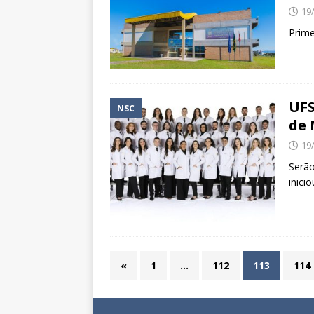
19
Prime
UFS
NSC
de 
19
Serão
inici
«
1
…
112
113
114