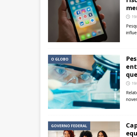
men
19
Pesqu
influ
Pes
O GLOBO
ent
que
19
Relat
nove
Cap
GOVERNO FEDERAL
equ