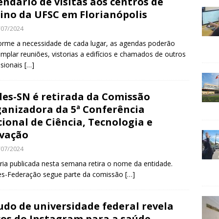
endário de visitas aos centros de
ino da UFSC em Florianópolis
/07/2024
rme a necessidade de cada lugar, as agendas poderão
mplar reuniões, vistorias a edifícios e chamados de outros
ssionais
[…]
es-SN é retirada da Comissão
anizadora da 5ª Conferência
ional de Ciência, Tecnologia e
vação
/07/2024
ria publicada nesta semana retira o nome da entidade.
es-Federação segue parte da comissão
[…]
udo de universidade federal revela
cos do Instagram para a saúde