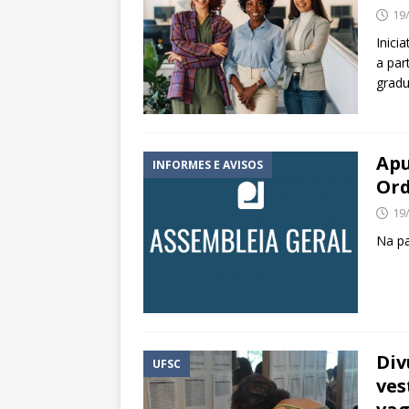
19
Inici
a par
grad
Apu
INFORMES E AVISOS
Ord
19
Na pa
Div
UFSC
ves