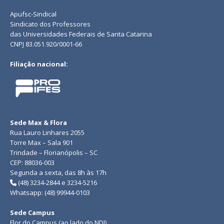
Apufsc-Sindical
Sindicato dos Professores
das Universidades Federais de Santa Catarina
CNPJ 83.051.920/0001-66
Filiação nacional:
Sede Max & Flora
Rua Lauro Linhares 2055
Torre Max – Sala 901
Trindade – Florianópolis – SC
CEP: 88036-003
Segunda a sexta, das 8h às 17h
(48) 3234-2844 e 3234-5216
Whatsapp: (48) 99944-0103
Sede Campus
Flor do Campus (ao lado do NDI)