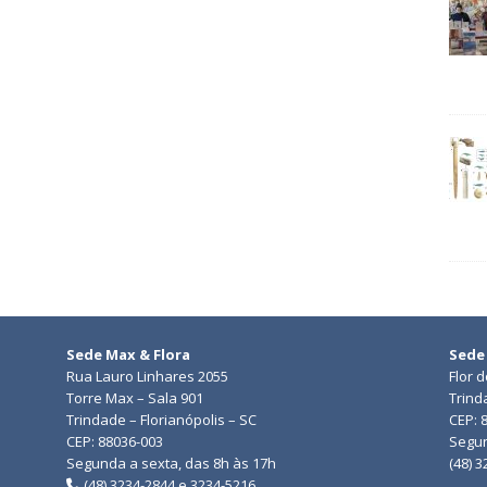
Sede Max & Flora
Sede
Rua Lauro Linhares 2055
Flor 
Torre Max – Sala 901
Trind
Trindade – Florianópolis – SC
CEP: 
CEP: 88036-003
Segun
Segunda a sexta, das 8h às 17h
(48) 
(48) 3234-2844 e 3234-5216