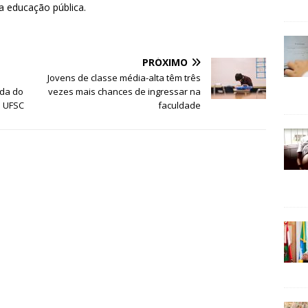
a educação pública.
PRÓXIMO
Jovens de classe média-alta têm três
ada do
vezes mais chances de ingressar na
a UFSC
faculdade