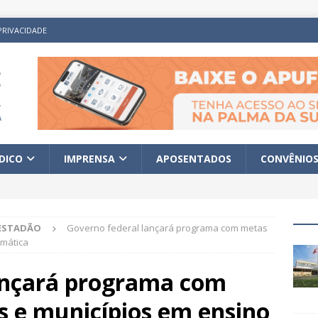
PRIVACIDADE
ÍDICO
IMPRENSA
APOSENTADOS
CONVÊNIO
ESTADÃO
Governo federal lançará programa com metas
emática
ançará programa com
s e municípios em ensino