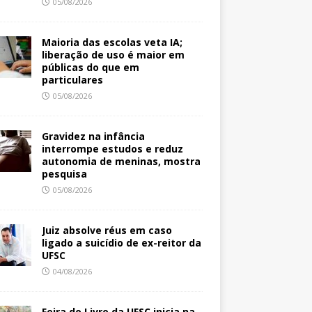
05/08/2026
Maioria das escolas veta IA;
liberação de uso é maior em
públicas do que em
particulares
05/08/2026
Gravidez na infância
interrompe estudos e reduz
autonomia de meninas, mostra
pesquisa
05/08/2026
Juiz absolve réus em caso
ligado a suicídio de ex-reitor da
UFSC
04/08/2026
Feira do Livro da UFSC inicia na