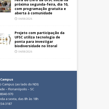
próxima segunda-feira, dia 10,
com programação gratuita e
aberta à comunidade
04/08/2026
Projeto com participação da
UFSC utiliza tecnologia de
ponta para investigar
biodiversidade no litoral
04/08/2026
 Campus
do Campus (ao lado do NDI)
ade – Florianópolis – SC
88040-970
da a sexta, das 8h às 18h
3234-3187