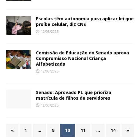
Escolas têm autonomia para aplicar lei que
proíbe celular, diz CNE
12/03/2025
Comissão de Educação do Senado aprova
Compromisso Nacional Criança
Alfabetizada
12/03/2025
Senado: Aprovado PL que prioriza
matrícula de filhos de servidores
12/03/2025
«
1
…
9
10
11
…
14
»