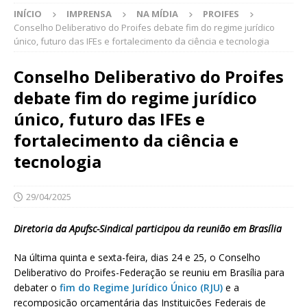
INÍCIO
IMPRENSA
NA MÍDIA
PROIFES
Conselho Deliberativo do Proifes debate fim do regime jurídico
único, futuro das IFEs e fortalecimento da ciência e tecnologia
Conselho Deliberativo do Proifes
debate fim do regime jurídico
único, futuro das IFEs e
fortalecimento da ciência e
tecnologia
29/04/2025
Diretoria da Apufsc-Sindical participou da reunião em Brasília
Na última quinta e sexta-feira, dias 24 e 25, o Conselho
Deliberativo do Proifes-Federação se reuniu em Brasília para
debater o
fim do Regime Jurídico Único (RJU)
e a
recomposição orçamentária das Instituições Federais de