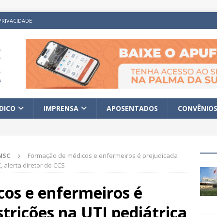
PRIVACIDADE
ÍDICO
IMPRENSA
APOSENTADOS
CONVÊNIO
NSC
Formação de médicos e enfermeiros é prejudicada
, alerta diretor do CCS
os e enfermeiros é
strições na UTI pediátrica