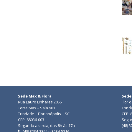
Sede Max & Flora
Sede
Rua Lauro Linhares 2055
Flor 
Torre Max – Sala 901
Trind
Trindade – Florianópolis – SC
CEP: 
CEP: 88036-003
Segun
Segunda a sexta, das 8h às 17h
(48) 
(48) 3234-2844 e 3234-5216