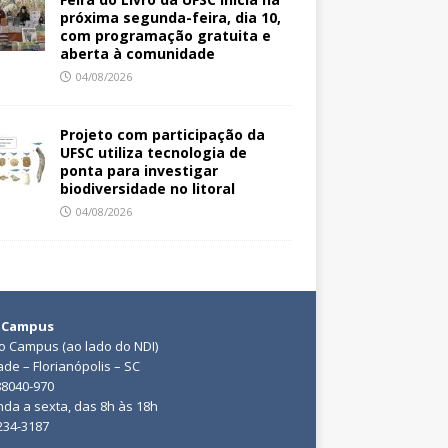
próxima segunda-feira, dia 10,
com programação gratuita e
aberta à comunidade
04/08/2026
Projeto com participação da
UFSC utiliza tecnologia de
ponta para investigar
biodiversidade no litoral
04/08/2026
 Campus
do Campus (ao lado do NDI)
ade – Florianópolis – SC
88040-970
da a sexta, das 8h às 18h
3234-3187