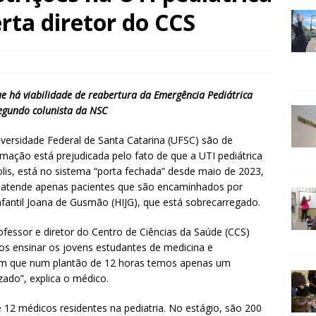
rta diretor do CCS
que há viabilidade de reabertura da Emergência Pediátrica
gundo colunista da NSC
ersidade Federal de Santa Catarina (UFSC) são de
rmação está prejudicada pelo fato de que a UTI pediátrica
olis, está no sistema “porta fechada” desde maio de 2023,
HU atende apenas pacientes que são encaminhados por
nfantil Joana de Gusmão (HIJG), que está sobrecarregado.
fessor e diretor do Centro de Ciências da Saúde (CCS)
os ensinar os jovens estudantes de medicina e
m que num plantão de 12 horas temos apenas um
izado”, explica o médico.
 12 médicos residentes na pediatria. No estágio, são 200