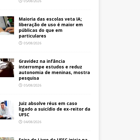
05/08/2026
Maioria das escolas veta IA;
liberação de uso é maior em
públicas do que em
particulares
05/08/2026
Gravidez na infância
interrompe estudos e reduz
autonomia de meninas, mostra
pesquisa
05/08/2026
Juiz absolve réus em caso
ligado a suicídio de ex-reitor da
UFSC
04/08/2026
Feira do Livro da UFSC inicia na