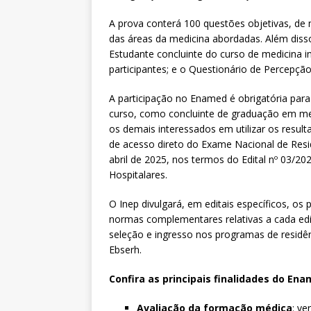
A prova conterá 100 questões objetivas, de 
das áreas da medicina abordadas. Além dis
Estudante concluinte do curso de medicina i
participantes; e o Questionário de Percepçã
A participação no Enamed é obrigatória para 
curso, como concluinte de graduação em med
os demais interessados em utilizar os resul
de acesso direto do Exame Nacional de Resid
abril de 2025, nos termos do Edital nº 03/20
Hospitalares.
O Inep divulgará, em editais específicos, o
normas complementares relativas a cada edi
seleção e ingresso nos programas de residê
Ebserh.
Confira as principais finalidades do Ena
Avaliação da formação médica
: ve