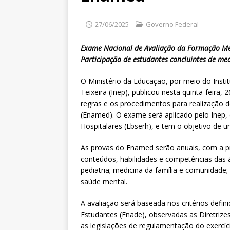
27/06/2025
Governo Federal
Exame Nacional de Avaliação da Formação Méd
Participação de estudantes concluintes de med
O Ministério da Educação, por meio do Insti
Teixeira (Inep), publicou nesta quinta-feira, 
regras e os procedimentos para realização
(Enamed). O exame será aplicado pelo Inep, 
Hospitalares (Ebserh), e tem o objetivo de u
As provas do Enamed serão anuais, com a pr
conteúdos, habilidades e competências das áre
pediatria; medicina da família e comunidade; 
saúde mental.
A avaliação será baseada nos critérios def
Estudantes (Enade), observadas as Diretriz
as legislações de regulamentação do exercíci