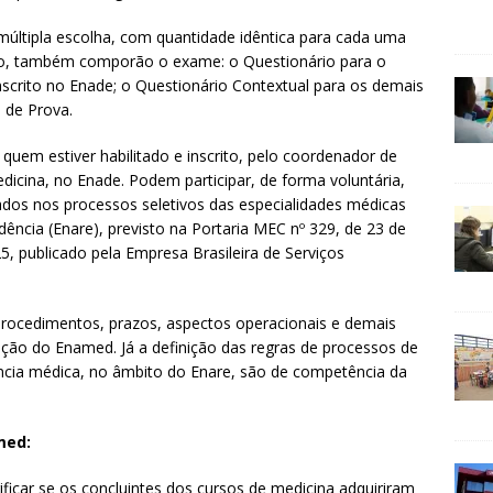
múltipla escolha, com quantidade idêntica para cada uma
so, também comporão o exame: o Questionário para o
nscrito no Enade; o Questionário Contextual para os demais
o de Prova.
quem estiver habilitado e inscrito, pelo coordenador de
icina, no Enade. Podem participar, de forma voluntária,
tados nos processos seletivos das especialidades médicas
ência (Enare), previsto na Portaria MEC nº 329, de 23 de
25, publicado pela Empresa Brasileira de Serviços
s procedimentos, prazos, aspectos operacionais e demais
ção do Enamed. Já a definição das regras de processos de
ncia médica, no âmbito do Enare, são de competência da
med:
rificar se os concluintes dos cursos de medicina adquiriram