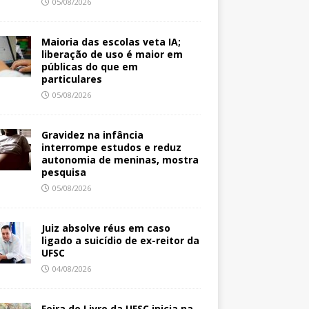
05/08/2026
Maioria das escolas veta IA;
liberação de uso é maior em
públicas do que em
particulares
05/08/2026
Gravidez na infância
interrompe estudos e reduz
autonomia de meninas, mostra
pesquisa
05/08/2026
Juiz absolve réus em caso
ligado a suicídio de ex-reitor da
UFSC
04/08/2026
Feira do Livro da UFSC inicia na