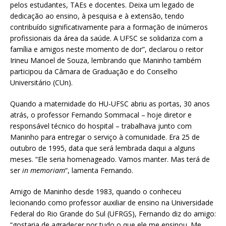
pelos estudantes, TAEs e docentes. Deixa um legado de
dedicação ao ensino, à pesquisa e à extensão, tendo
contribuído significativamente para a formação de inúmeros
profissionais da área da saúde. A UFSC se solidariza com a
família e amigos neste momento de dor”, declarou o reitor
Irineu Manoel de Souza, lembrando que Maninho também
participou da Câmara de Graduação e do Conselho
Universitário (CUn).
Quando a maternidade do HU-UFSC abriu as portas, 30 anos
atrás, o professor Fernando Sommacal – hoje diretor e
responsável técnico do hospital – trabalhava junto com
Maninho para entregar o serviço à comunidade. Era 25 de
outubro de 1995, data que será lembrada daqui a alguns
meses. “Ele seria homenageado. Vamos manter. Mas terá de
ser
in memoriam
“, lamenta Fernando.
Amigo de Maninho desde 1983, quando o conheceu
lecionando como professor auxiliar de ensino na Universidade
Federal do Rio Grande do Sul (UFRGS), Fernando diz do amigo:
“gostaria de agradecer por tudo o que ele me ensinou. Me