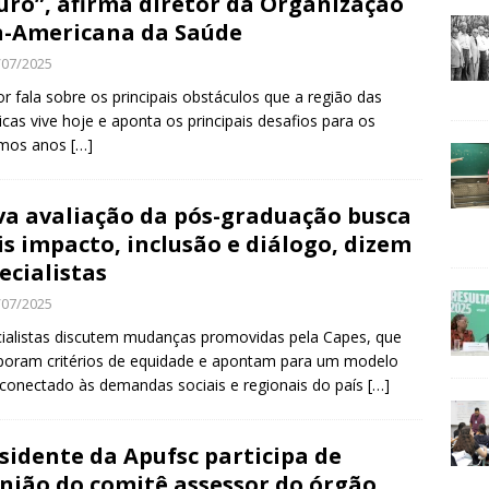
uro”, afirma diretor da Organização
-Americana da Saúde
/07/2025
or fala sobre os principais obstáculos que a região das
cas vive hoje e aponta os principais desafios para os
imos anos
[…]
a avaliação da pós-graduação busca
s impacto, inclusão e diálogo, dizem
ecialistas
/07/2025
ialistas discutem mudanças promovidas pela Capes, que
poram critérios de equidade e apontam para um modelo
conectado às demandas sociais e regionais do país
[…]
sidente da Apufsc participa de
nião do comitê assessor do órgão