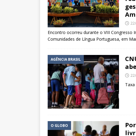
ges
Am
22
Encontro ocorreu durante o VIII Congresso I
Comunidades de Língua Portuguesa, em M
CNU
AGÊNCIA BRASIL
abe
22
Taxa 
Por
O GLOBO
liv