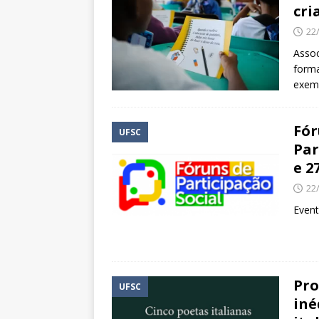
cri
22
Assoc
forma
exemp
Fór
UFSC
Par
e 2
22
Event
Pro
UFSC
iné