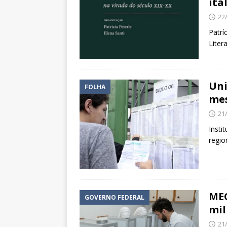
ita
22
Patrí
Liter
Uni
FOLHA
mes
21
Insti
regio
MEC
GOVERNO FEDERAL
mil
21