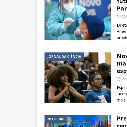
fut
Pan
22
Diret
Améri
próx
Nov
JORNAL DA CIÊNCIA
mai
esp
22
Espec
incor
mais 
Pre
NOTÍCIAS
reu