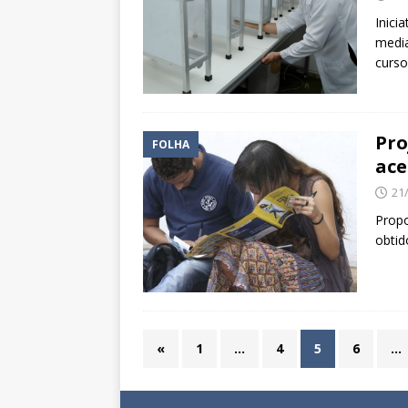
Inici
media
curs
Pro
FOLHA
ace
21
Propo
obtid
«
1
…
4
5
6
…