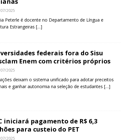
lianas
/07/2025
cia Peterle é docente no Departamento de Língua e
atura Estrangeiras
[…]
versidades federais fora do Sisu
clam Enem com critérios próprios
/07/2025
tuições deixam o sistema unificado para adotar preceitos
nais e ganhar autonomia na seleção de estudantes
[…]
 iniciará pagamento de R$ 6,3
hões para custeio do PET
/07/2025