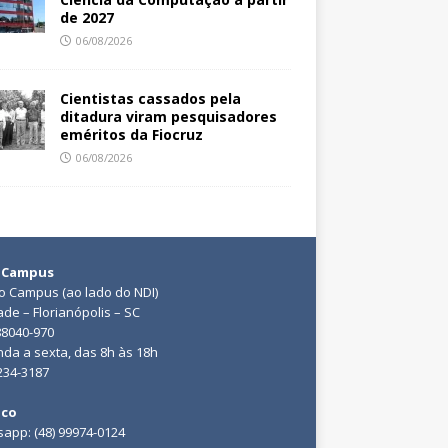
de 2027
06/08/2026
Cientistas cassados pela
ditadura viram pesquisadores
eméritos da Fiocruz
06/08/2026
 Campus
do Campus (ao lado do NDI)
ade – Florianópolis – SC
88040-970
da a sexta, das 8h às 18h
3234-3187
ico
app: (48) 99974-0124