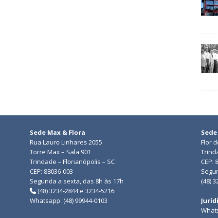
Sede Max & Flora
Sede
Rua Lauro Linhares 2055
Flor 
Torre Max – Sala 901
Trind
Trindade – Florianópolis – SC
CEP: 
CEP: 88036-003
Segun
Segunda a sexta, das 8h às 17h
(48) 
(48) 3234-2844 e 3234-5216
Whatsapp: (48) 99944-0103
Juríd
Whats