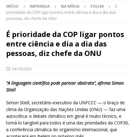
INÍCIO
IMPRENSA
NA MÍDIA
FOLHA
É
prioridade da COP ligar pontos entre ciência e dia a dia das
pessoas, diz chefe da ONU
É prioridade da COP ligar pontos
entre ciência e dia a dia das
pessoas, diz chefe da ONU
14/10/2025
“A linguagem científica pode parecer abstrata”, afirma Simon
Stiell
Simon Stiell, secretário-executivo da UNFCCC — o braço de
clima da Organização das Nações Unidas (ONU) — faz uma
autocrítica: o debate climático em geral é muito técnico, e
torná-lo tangível para todos é uma das prioridades da COP30,
a conferência climática do organismo internacional, que
acontecerá em Belém no próximo mês.