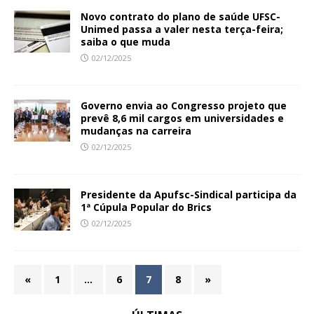
Novo contrato do plano de saúde UFSC-
Unimed passa a valer nesta terça-feira;
saiba o que muda
02/12/2025
Governo envia ao Congresso projeto que
prevê 8,6 mil cargos em universidades e
mudanças na carreira
02/12/2025
Presidente da Apufsc-Sindical participa da
1ª Cúpula Popular do Brics
02/12/2025
«
1
…
6
7
8
»