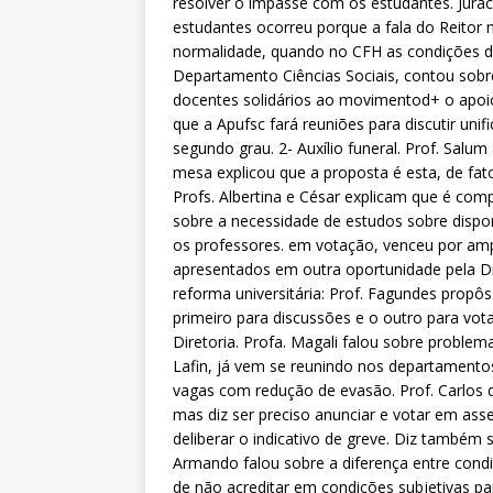
resolver o impasse com os estudantes. Jura
estudantes ocorreu porque a fala do Reitor 
normalidade, quando no CFH as condições de 
Departamento Ciências Sociais, contou sobr
docentes solidários ao movimentod+ o apoio
que a Apufsc fará reuniões para discutir unif
segundo grau. 2- Auxílio funeral. Prof. Salu
mesa explicou que a proposta é esta, de fato
Profs. Albertina e César explicam que é comp
sobre a necessidade de estudos sobre dispo
os professores. em votação, venceu por amp
apresentados em outra oportunidade pela Di
reforma universitária: Prof. Fagundes propô
primeiro para discussões e o outro para vot
Diretoria. Profa. Magali falou sobre problema
Lafin, já vem se reunindo nos departamento
vagas com redução de evasão. Prof. Carlos 
mas diz ser preciso anunciar e votar em as
deliberar o indicativo de greve. Diz também s
Armando falou sobre a diferença entre condi
de não acreditar em condições subjetivas pa