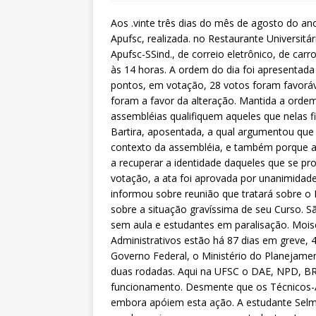
Aos .vinte três dias do mês de agosto do ano
Apufsc, realizada. no Restaurante Universitá
Apufsc-SSind., de correio eletrônico, de carr
às 14 horas. A ordem do dia foi apresentad
pontos, em votação, 28 votos foram favorá
foram a favor da alteração. Mantida a ordem
assembléias qualifiquem aqueles que nelas fi
Bartira, aposentada, a qual argumentou que 
contexto da assembléia, e também porque as 
a recuperar a identidade daqueles que se pr
votação, a ata foi aprovada por unanimidade
informou sobre reunião que tratará sobre o R
sobre a situação gravíssima de seu Curso. S
sem aula e estudantes em paralisação. Moisé
Administrativos estão há 87 dias em greve, 
Governo Federal, o Ministério do Planejam
duas rodadas. Aqui na UFSC o DAE, NPD, BR
funcionamento. Desmente que os Técnicos-Ad
embora apóiem esta ação. A estudante Selma