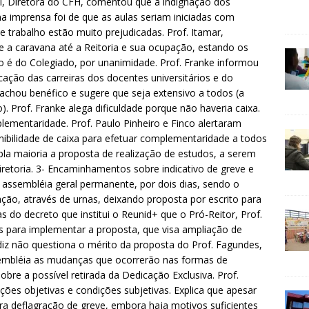
ci, Diretora do CFH, comentou que a indignação dos
na imprensa foi de que as aulas seriam iniciadas com
trabalho estão muito prejudicadas. Prof. Itamar,
e a caravana até a Reitoria e sua ocupação, estando os
 é do Colegiado, por unanimidade. Prof. Franke informou
icação das carreiras dos docentes universitários e do
m achou benéfico e sugere que seja extensivo a todos (a
). Prof. Franke alega dificuldade porque não haveria caixa.
lementaridade. Prof. Paulo Pinheiro e Finco alertaram
nibilidade de caixa para efetuar complementaridade a todos
la maioria a proposta de realização de estudos, a serem
retoria. 3- Encaminhamentos sobre indicativo de greve e
s assembléia geral permanente, por dois dias, sendo o
ação, através de urnas, deixando proposta por escrito para
s do decreto que institui o Reunid+ que o Pró-Reitor, Prof.
s para implementar a proposta, que visa ampliação de
diz não questiona o mérito da proposta do Prof. Fagundes,
sembléia as mudanças que ocorrerão nas formas de
obre a possível retirada da Dedicação Exclusiva. Prof.
ções objetivas e condições subjetivas. Explica que apesar
ra deflagração de greve, embora haja motivos suficientes