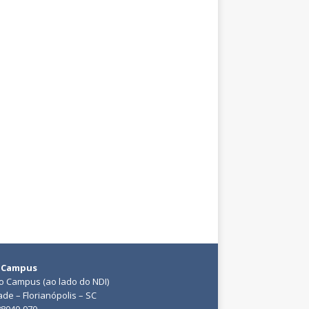
 Campus
do Campus (ao lado do NDI)
ade – Florianópolis – SC