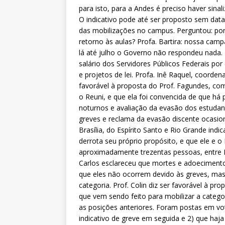
para isto, para a Andes é preciso haver sin
O indicativo pode até ser proposto sem data 
das mobilizações no campus. Perguntou: por
retorno às aulas? Profa. Bartira: nossa camp
lá até julho o Governo não respondeu nada.
salário dos Servidores Públicos Federais por 
e projetos de lei. Profa. Inê Raquel, coorde
favorável à proposta do Prof. Fagundes, co
o Reuni, e que ela foi convencida de que há
noturnos e avaliação da evasão dos estuda
greves e reclama da evasão discente ocasion
Brasília, do Espírito Santo e Rio Grande indi
derrota seu próprio propósito, e que ele e 
aproximadamente trezentas pessoas, entre P
Carlos esclareceu que mortes e adoeciment
que eles não ocorrem devido às greves, mas
categoria. Prof. Colin diz ser favorável à pr
que vem sendo feito para mobilizar a categ
as posições anteriores. Foram postas em vo
indicativo de greve em seguida e 2) que ha