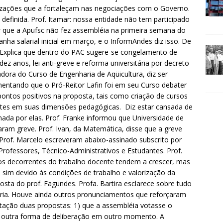
alizações que a fortaleçam nas negociações com o Governo.
definida. Prof. Itamar: nossa entidade não tem participado
 que a Apufsc não fez assembléia na primeira semana do
anha salarial inicial em março, e o InformAndes diz isso. De
 Explica que dentro do PAC sugere-se congelamento de
dez anos, lei anti-greve e reforma universitária por decreto
nadora do Curso de Engenharia de Aqüicultura, diz ser
mentando que o Pró-Reitor Lafin foi em seu Curso debater
 pontos positivos na proposta, tais como criação de cursos
ntes em suas dimensões pedagógicas. Diz estar cansada de
ada por elas. Prof. Franke informou que Universidade de
caram greve. Prof. Ivan, da Matemática, disse que a greve
o Prof. Marcelo escreveram abaixo-assinado subscrito por
rofessores, Técnico-Administrativos e Estudantes. Prof.
os decorrentes do trabalho docente tendem a crescer, mas
 sim devido às condições de trabalho e valorização da
oposta do prof. Fagundes. Profa. Bartira esclarece sobre tudo
oria. Houve ainda outros pronunciamentos que reforçaram
tação duas propostas: 1) que a assembléia votasse o
ja outra forma de deliberação em outro momento. A