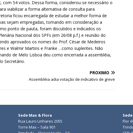
 2, com 54 votos. Dessa forma, considerou-se necessário o
a viabilizar a forma alternativa de consulta para
iretoria ficou encarregada de estudar a melhor forma de
tivas sejam empregadas, tomando em consideração a
timo ponto de pauta, foram discutidos e indicados os
lenária Nacional dos SPFs (em 26/08 p.f.) e reunião do
), sendo aprovados os nomes do Prof. César de Medeiros
ares e Walmir Martins e Franke …como suplentes. Não
rmando de Melo Lisboa deu como encerrada a assembléia,
o Secretário.
PRÓXIMO
Assembléia adia votação de indicativo de greve
Sede Max & Flora
Sede
Rua Lauro Linhares 2055
Flor 
Torre Max – Sala 901
Trind