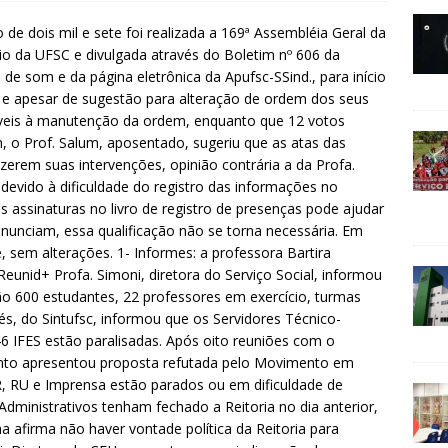
 de dois mil e sete foi realizada a 169ª Assembléia Geral da
rio da UFSC e divulgada através do Boletim nº 606 da
o de som e da página eletrônica da Apufsc-SSind., para início
a e apesar de sugestão para alteração de ordem dos seus
veis à manutenção da ordem, enquanto que 12 votos
, o Prof. Salum, aposentado, sugeriu que as atas das
zerem suas intervenções, opinião contrária a da Profa.
devido à dificuldade do registro das informações no
assinaturas no livro de registro de presenças pode ajudar
onunciam, essa qualificação não se torna necessária. Em
, sem alterações. 1- Informes: a professora Bartira
eunid+ Profa. Simoni, diretora do Serviço Social, informou
ão 600 estudantes, 22 professores em exercício, turmas
s, do Sintufsc, informou que os Servidores Técnico-
46 IFES estão paralisadas. Após oito reuniões com o
ento apresentou proposta refutada pelo Movimento em
, RU e Imprensa estão parados ou em dificuldade de
ministrativos tenham fechado a Reitoria no dia anterior,
 afirma não haver vontade política da Reitoria para