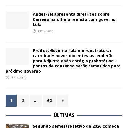
Andes-SN apresenta diretrizes sobre
Carreira na última reunião com governo
Lula
18/12/2010
Proifes: Governo fala em reestruturar
carreirad+ novos docentes ascenderão
para Adjunto após estágio probatóriod+
pontos de consenso serão remetidos para
próximo governo
18/12/2010
1
2
…
62
»
ÚLTIMAS
Segundo semestre letivo de 2026 começa