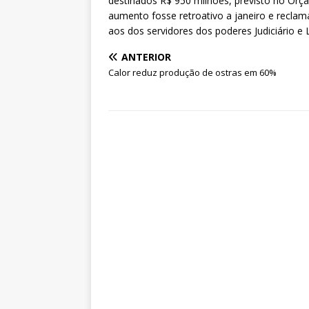
destinados R$ 950 milhões, previsto no Orç
aumento fosse retroativo a janeiro e reclama
aos dos servidores dos poderes Judiciário e L
ANTERIOR
Calor reduz produção de ostras em 60%