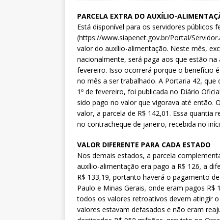
PARCELA EXTRA DO AUXÍLIO-ALIMENTAÇ
Está disponível para os servidores públicos 
(https://www.siapenet.gov.br/Portal/Servido
valor do auxílio-alimentação. Neste mês, ex
nacionalmente, será paga aos que estão na a
fevereiro. Isso ocorrerá porque o benefício
no mês a ser trabalhado. A Portaria 42, que 
1º de fevereiro, foi publicada no Diário Ofic
sido pago no valor que vigorava até então.
valor, a parcela de R$ 142,01. Essa quantia 
no contracheque de janeiro, recebida no iníc
VALOR DIFERENTE PARA CADA ESTADO
Nos demais estados, a parcela complementar 
auxílio-alimentação era pago a R$ 126, a dif
R$ 133,19, portanto haverá o pagamento de 
Paulo e Minas Gerais, onde eram pagos R$ 1
todos os valores retroativos devem atingir o
valores estavam defasados e não eram reaju