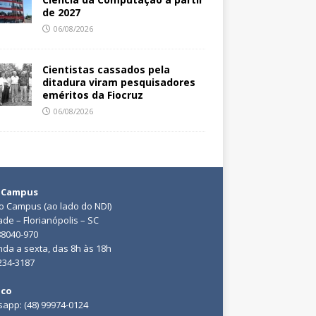
de 2027
06/08/2026
Cientistas cassados pela
ditadura viram pesquisadores
eméritos da Fiocruz
06/08/2026
 Campus
do Campus (ao lado do NDI)
ade – Florianópolis – SC
88040-970
da a sexta, das 8h às 18h
3234-3187
ico
app: (48) 99974-0124