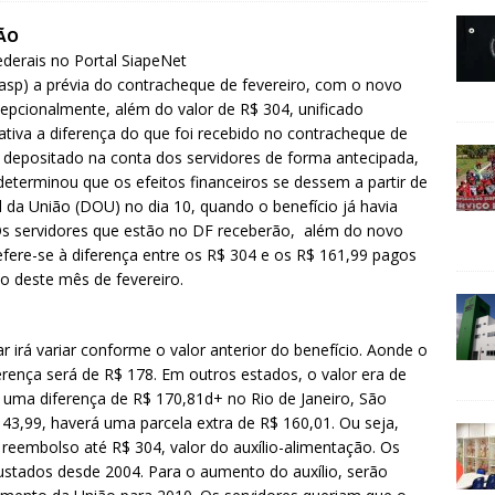
ÃO
federais no Portal SiapeNet
r.asp) a prévia do contracheque de fevereiro, com o novo
cepcionalmente, além do valor de R$ 304, unificado
tiva a diferença do que foi recebido no contracheque de
 é depositado na conta dos servidores de forma antecipada,
determinou que os efeitos financeiros se dessem a partir de
ial da União (DOU) no dia 10, quando o benefício já havia
 Os servidores que estão no DF receberão, além do novo
refere-se à diferença entre os R$ 304 e os R$ 161,99 pagos
io deste mês de fevereiro.
irá variar conforme o valor anterior do benefício. Aonde o
erença será de R$ 178. Em outros estados, o valor era de
uma diferença de R$ 170,81d+ no Rio de Janeiro, São
43,99, haverá uma parcela extra de R$ 160,01. Ou seja,
 reembolso até R$ 304, valor do auxílio-alimentação. Os
stados desde 2004. Para o aumento do auxílio, serão