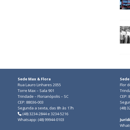
Sede Max & Flora
Sede
Rua Lauro Linhares 2055
Flor 
Torre Max – Sala 901
Trind
Trindade – Florianópolis – SC
CEP: 
CEP: 88036-003
Segun
Segunda a sexta, das 8h às 17h
(48) 
(48) 3234-2844 e 3234-5216
Whatsapp: (48) 99944-0103
Juríd
Whats