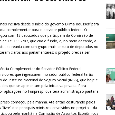
s incisiva desde o início do governo Dilma Rousseff para
ncia complementar para o servidor público federal. O
almoçou com 13 deputados que participam da Comissão de
de Lei 1.992/07, que cria o fundo, e, no meio da tarde, a
alvatti, se reuniu com um grupo mais enxuto de deputados no
caram claros aos parlamentares: o projeto precisa ser
dência Complementar do Servidor Público Federal
servidores que ingressarem no setor público federal terão
to do Instituto Nacional de Seguro Social (INSS), que hoje é
eles que se aposentam pela iniciativa privada. Para
or aplicações no Funpresp, que terá administração paritária.
npresp começou pela manhã. Até então costurando pelos
“livre” dos principais ministros envolvidos no projeto – da
articipou pela manhã na Comissão de Assuntos Econômicos