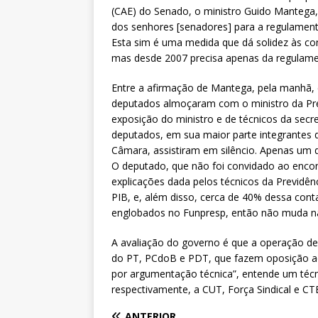
(CAE) do Senado, o ministro Guido Mantega, 
dos senhores [senadores] para a regulament
Esta sim é uma medida que dá solidez às cont
mas desde 2007 precisa apenas da regulamen
Entre a afirmação de Mantega, pela manhã, e
deputados almoçaram com o ministro da Prev
exposição do ministro e de técnicos da secr
deputados, em sua maior parte integrantes 
Câmara, assistiram em silêncio. Apenas um d
O deputado, que não foi convidado ao encon
explicações dada pelos técnicos da Previdênc
PIB, e, além disso, cerca de 40% dessa cont
englobados no Funpresp, então não muda na
A avaliação do governo é que a operação d
do PT, PCdoB e PDT, que fazem oposição ao 
por argumentação técnica”, entende um técni
respectivamente, a CUT, Força Sindical e CT
ANTERIOR