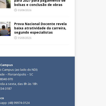
para 2027 para pagamento de
bolsas e conclusão de obras
05/08/2026
Prova Nacional Docente revela
baixa atratividade da carreira,
segundo especialistas
05/08/2026
 Campus
do Campus (ao lado do NDI)
ade – Florianópolis – SC
88040-970
da a sexta, das 8h às 18h
3234-3187
ico
app: (48) 99974-0124