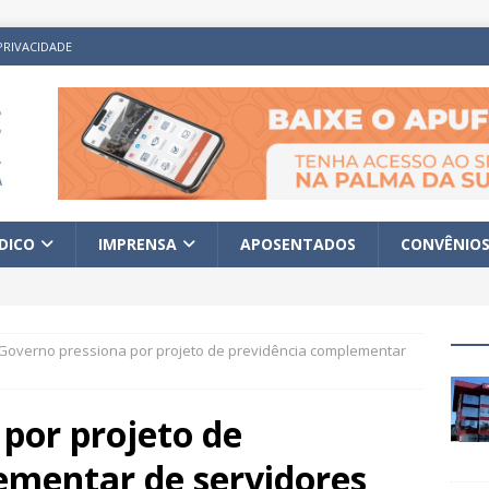
PRIVACIDADE
ÍDICO
IMPRENSA
APOSENTADOS
CONVÊNIO
Governo pressiona por projeto de previdência complementar
por projeto de
ementar de servidores