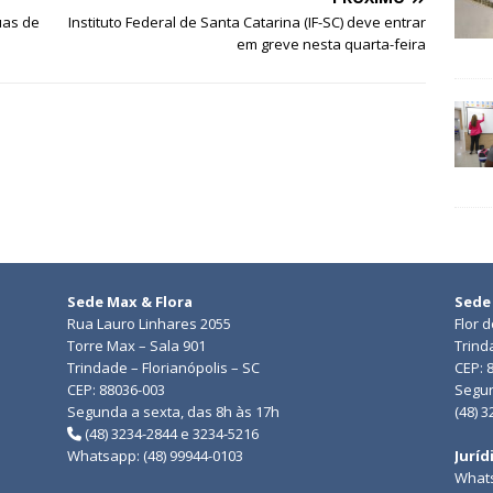
uas de
Instituto Federal de Santa Catarina (IF-SC) deve entrar
em greve nesta quarta-feira
Sede Max & Flora
Sede
Rua Lauro Linhares 2055
Flor 
Torre Max – Sala 901
Trind
Trindade – Florianópolis – SC
CEP: 
CEP: 88036-003
Segun
Segunda a sexta, das 8h às 17h
(48) 
(48) 3234-2844 e 3234-5216
Whatsapp: (48) 99944-0103
Juríd
Whats