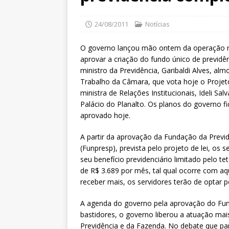
24/08/2011
Notícias
O governo lançou mão ontem da operação mai
aprovar a criação do fundo único de previdê
ministro da Previdência, Garibaldi Alves, 
Trabalho da Câmara, que vota hoje o Projeto 
ministra de Relações Institucionais, Ideli S
Palácio do Planalto. Os planos do governo fi
aprovado hoje.
A partir da aprovação da Fundação da Previ
(Funpresp), prevista pelo projeto de lei, os 
seu benefício previdenciário limitado pelo te
de R$ 3.689 por mês, tal qual ocorre com aqu
receber mais, os servidores terão de optar p
A agenda do governo pela aprovação do Fu
bastidores, o governo liberou a atuação mais 
Previdência e da Fazenda. No debate que p