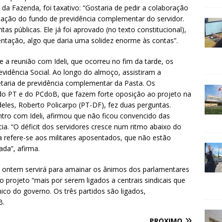
da Fazenda, foi taxativo: “Gostaria de pedir a colaboração
ação do fundo de previdência complementar do servidor.
as públicas. Ele já foi aprovado (no texto constitucional),
tação, algo que daria uma solidez enorme às contas”.
 a reunião com Ideli, que ocorreu no fim da tarde, os
idência Social. Ao longo do almoço, assistiram a
etaria de previdência complementar da Pasta. Os
do PT e do PCdoB, que fazem forte oposição ao projeto na
eles, Roberto Policarpo (PT-DF), fez duas perguntas.
tro com Ideli, afirmou que não ficou convencido das
ia. “O déficit dos servidores cresce num ritmo abaixo do
a refere-se aos militares aposentados, que não estão
da”, afirma.
e ontem servirá para amainar os ânimos dos parlamentares
projeto “mais por serem ligados a centrais sindicais que
co do governo. Os três partidos são ligados,
B.
PRÓXIMO