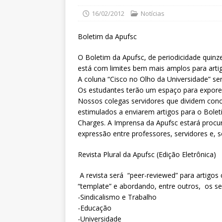
16/02/2012
Notícias
Boletim da Apufsc
O Boletim da Apufsc, de periodicidade quinze
está com limites bem mais amplos para artig
A coluna “Cisco no Olho da Universidade” s
Os estudantes terão um espaço para exporem
Nossos colegas servidores que dividem co
estimulados a enviarem artigos para o Bolet
Charges. A Imprensa da Apufsc estará procu
expressão entre professores, servidores e, 
Revista Plural da Apufsc (Edição Eletrônica)
A revista será “peer-reviewed” para artigo
“template” e abordando, entre outros, os s
-Sindicalismo e Trabalho
-Educação
-Universidade