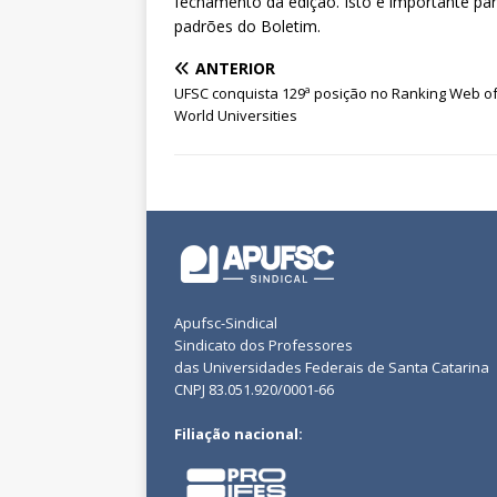
fechamento da edição. Isto é importante p
padrões do Boletim.
ANTERIOR
UFSC conquista 129ª posição no Ranking Web o
World Universities
Apufsc-Sindical
Sindicato dos Professores
das Universidades Federais de Santa Catarina
CNPJ 83.051.920/0001-66
Filiação nacional: