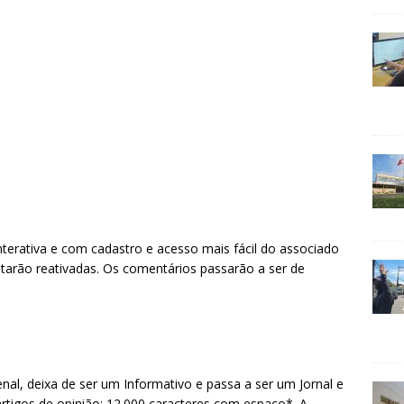
nterativa e com cadastro e acesso mais fácil do associado
estarão reativadas. Os comentários passarão a ser de
nal, deixa de ser um Informativo e passa a ser um Jornal e
rtigos de opinião: 12.000 caracteres com espaço*. A