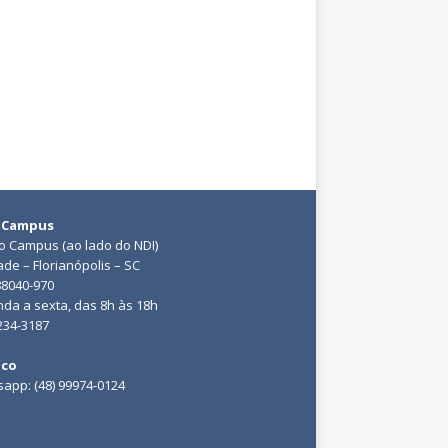
 Campus
do Campus (ao lado do NDI)
ade – Florianópolis – SC
88040-970
da a sexta, das 8h às 18h
3234-3187
ico
app: (48) 99974-0124