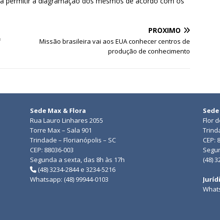
ara permitir a diagramação dos mesmos de acordo com os
PRÓXIMO
f
Missão brasileira vai aos EUA conhecer centros de
produção de conhecimento
Sede Max & Flora
Sede
Rua Lauro Linhares 2055
Flor 
Torre Max – Sala 901
Trind
Trindade – Florianópolis – SC
CEP: 
CEP: 88036-003
Segun
Segunda a sexta, das 8h às 17h
(48) 
(48) 3234-2844 e 3234-5216
Whatsapp: (48) 99944-0103
Juríd
Whats