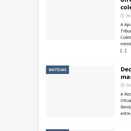
col
06
A Apu
Tribu
Colet
minis
[…]
Dec
NOTÍCIAS
mar
06
A Rec
Ofici
Renda
entre