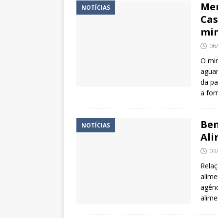
Mer
NOTÍCIAS
Cas
min
06
O min
aguar
da pa
a for
Ben
NOTÍCIAS
Al
03
Relaç
alime
agênc
alime