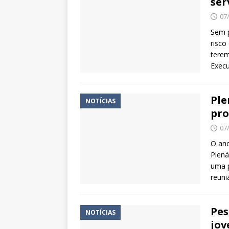
ser
07
Sem p
risco
terem
Execu
Ple
NOTÍCIAS
pro
07
O ano
Plená
uma p
reuni
Pes
NOTÍCIAS
jov