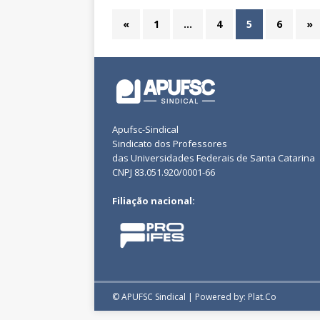
«
1
…
4
5
6
»
Apufsc-Sindical
Sindicato dos Professores
das Universidades Federais de Santa Catarina
CNPJ 83.051.920/0001-66
Filiação nacional:
© APUFSC Sindical | Powered by: Plat.Co