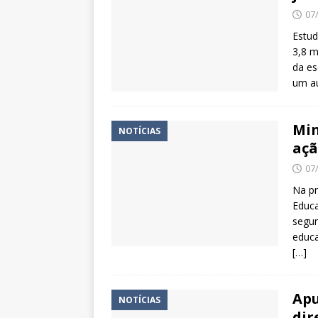
07
Estud
3,8 m
da es
um a
Min
NOTÍCIAS
açã
07
Na pr
Educa
segun
educa
[…]
Apu
NOTÍCIAS
dir