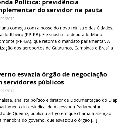
nda Política: previdência
plementar do servidor na pauta
/02/2012
ana começa com a posse do novo ministro das Cidades,
aldo Ribeiro (PP-PB). Ele substitui o deputado Mário
omonte (PP-BA), que retoma o mandato parlamentar. A
tização dos aeroportos de Guarulhos, Campinas e Brasília
erno esvazia órgão de negociação
 servidores públicos
/02/2012
nalista, analista político e diretor de Documentação do Diap
artamento Intersindical de Assessoria Parlamentar,
to de Queiroz, publicou artigo em que chama a atenção
a manobra do governo, que esvaziou o órgão
[…]