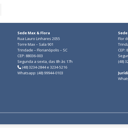
Sede Max & Flora
Sede
Rua Lauro Linhares 2055
Flor 
Torre Max – Sala 901
Trind
Trindade – Florianópolis – SC
CEP: 
CEP: 88036-003
Segun
Segunda a sexta, das 8h às 17h
(48) 
(48) 3234-2844 e 3234-5216
Whatsapp: (48) 99944-0103
Juríd
Whats