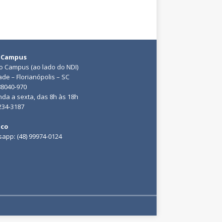
 Campus
do Campus (ao lado do NDI)
ade – Florianópolis – SC
88040-970
da a sexta, das 8h às 18h
3234-3187
ico
app: (48) 99974-0124