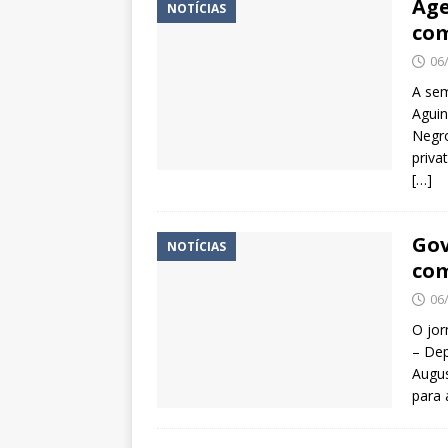
Age
NOTÍCIAS
com
06
A sem
Aguin
Negr
priva
[…]
Gov
NOTÍCIAS
com
06
O jor
– Dep
Augus
para 