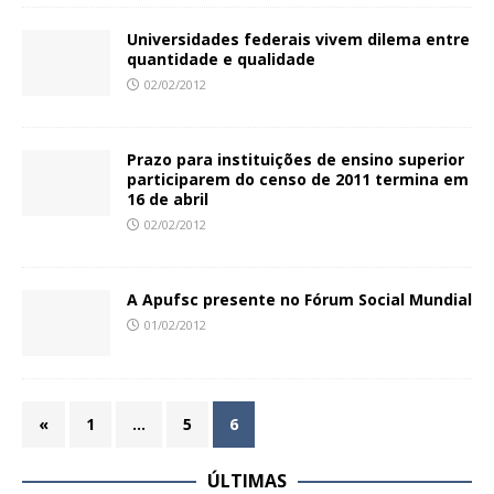
Universidades federais vivem dilema entre
quantidade e qualidade
02/02/2012
Prazo para instituições de ensino superior
participarem do censo de 2011 termina em
16 de abril
02/02/2012
A Apufsc presente no Fórum Social Mundial
01/02/2012
«
1
…
5
6
ÚLTIMAS