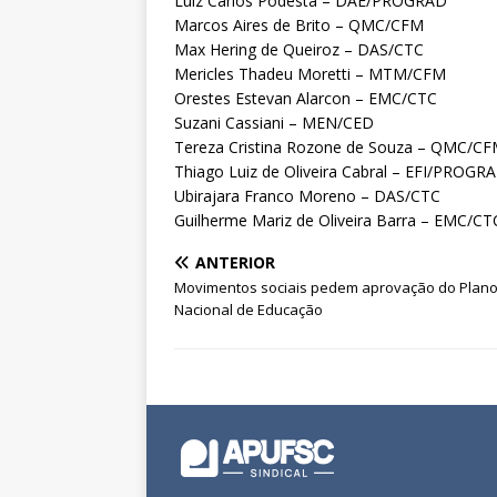
Luiz Carlos Podesta – DAE/PROGRAD
Marcos Aires de Brito – QMC/CFM
Max Hering de Queiroz – DAS/CTC
Mericles Thadeu Moretti – MTM/CFM
Orestes Estevan Alarcon – EMC/CTC
Suzani Cassiani – MEN/CED
Tereza Cristina Rozone de Souza – QMC/C
Thiago Luiz de Oliveira Cabral – EFI/PROGR
Ubirajara Franco Moreno – DAS/CTC
Guilherme Mariz de Oliveira Barra – EMC/CT
ANTERIOR
Movimentos sociais pedem aprovação do Plan
Nacional de Educação