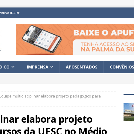
PRIVACIDADE
ÍDICO
IMPRENSA
APOSENTADOS
CONVÊNIO
Equipe multidisciplinar elabora projeto pedagógico para
linar elabora projeto
ursos da UFSC no Médio