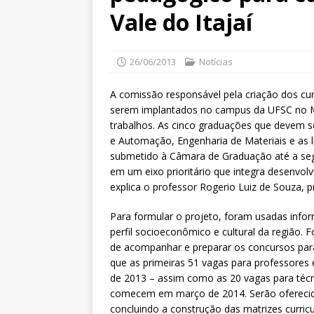
Vale do Itajaí
26/06/2013
Notícias
A comissão responsável pela criação dos cur
serem implantados no campus da UFSC no Méd
trabalhos. As cinco graduações que devem se
e Automação, Engenharia de Materiais e as l
submetido à Câmara de Graduação até a seg
em um eixo prioritário que integra desenvolv
explica o professor Rogerio Luiz de Souza, 
Para formular o projeto, foram usadas info
perfil socioeconômico e cultural da região
de acompanhar e preparar os concursos par
que as primeiras 51 vagas para professores
de 2013 – assim como as 20 vagas para técn
comecem em março de 2014. Serão oferecida
concluindo a construção das matrizes curri