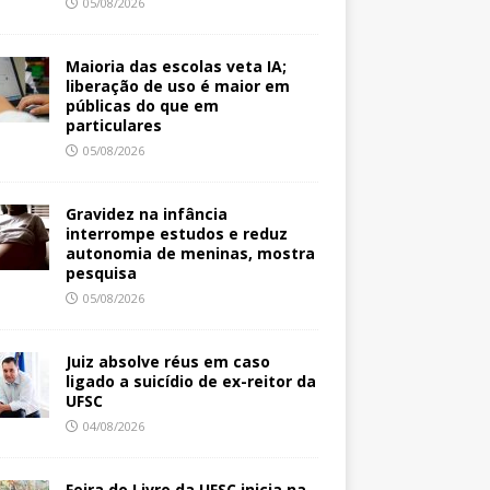
05/08/2026
Maioria das escolas veta IA;
liberação de uso é maior em
públicas do que em
particulares
05/08/2026
Gravidez na infância
interrompe estudos e reduz
autonomia de meninas, mostra
pesquisa
05/08/2026
Juiz absolve réus em caso
ligado a suicídio de ex-reitor da
UFSC
04/08/2026
Feira do Livro da UFSC inicia na