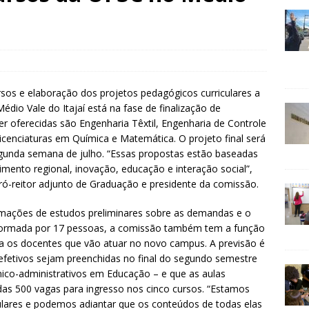
sos e elaboração dos projetos pedagógicos curriculares a
io Vale do Itajaí está na fase de finalização de
r oferecidas são Engenharia Têxtil, Engenharia de Controle
icenciaturas em Química e Matemática. O projeto final será
unda semana de julho. “Essas propostas estão baseadas
imento regional, inovação, educação e interação social”,
pró-reitor adjunto de Graduação e presidente da comissão.
rmações de estudos preliminares sobre as demandas e o
. Formada por 17 pessoas, a comissão também tem a função
a os docentes que vão atuar no novo campus. A previsão é
 efetivos sejam preenchidas no final do segundo semestre
ico-administrativos em Educação – e que as aulas
s 500 vagas para ingresso nos cinco cursos. “Estamos
culares e podemos adiantar que os conteúdos de todas elas