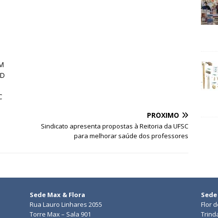
FM
AD
C
PRÓXIMO
o
Sindicato apresenta propostas à Reitoria da UFSC
para melhorar saúde dos professores
Sede Max & Flora
Sede
Rua Lauro Linhares 2055
Flor 
Torre Max – Sala 901
Trind