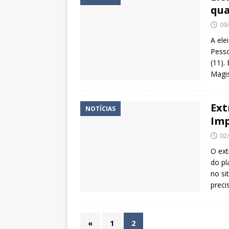
qua
09
A el
Pesso
(11).
Magis
Ext
NOTÍCIAS
Imp
02
O ext
do pl
no si
preci
«
1
2