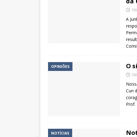
da 
13
A Jun
respo
Perm
resul
Comi
O s
OPINIÕES
13
Nossa
Cun d
corag
Prof.
Not
NOTÍCIAS