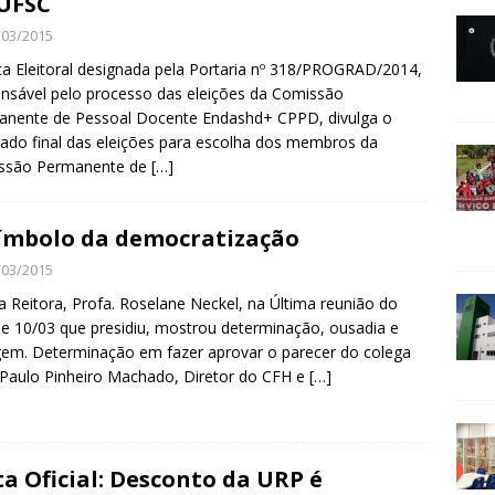
UFSC
/03/2015
ta Eleitoral designada pela Portaria nº 318/PROGRAD/2014,
nsável pelo processo das eleições da Comissão
anente de Pessoal Docente Endashd+ CPPD, divulga o
tado final das eleições para escolha dos membros da
ssão Permanente de
[…]
ímbolo da democratização
/03/2015
 Reitora, Profa. Roselane Neckel, na Última reunião do
e 10/03 que presidiu, mostrou determinação, ousadia e
em. Determinação em fazer aprovar o parecer do colega
 Paulo Pinheiro Machado, Diretor do CFH e
[…]
a Oficial: Desconto da URP é