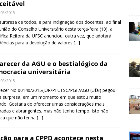
ceitável
/03/2015
surpresa de todos, e para indignação dos docentes, ao final
união do Conselho Universitário desta terça-feira (10), a
fica Reitora da UFSC anunciou, outra vez, que adotará
dências para a devolução de valores
[…]
arecer da AGU e o bestialógico da
ocracia universitária
/03/2015
recer No 00140/2015/JUR/PFUFSC/PGF/AGU (Ufa!) pegou-
e surpresa, em um momento em que estou muito
do. Gostaria de oferecer umas considerações mais
hadas e abrangentes, mas não tenho tempo. Isto não
fica que não tenha
[…]
ição para a CPPD acontece nesta