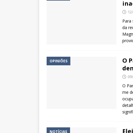
ina
12
Para 
da re
Magní
provi
O P
OPINIÕES
dem
09
O Pa
me d
ocupa
detal
signi
Ele
NOTÍCIAS