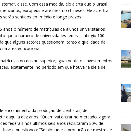
sistema”, disse. Com essa medida, ele alerta que o Brasil
mericanos, europeus e até mesmo chineses. Ele acredita
s serão sentidos em médio e longo prazos.
15 anos o número de matrículas de alunos universitários
nto que o número de universidades federais atingiu 100
nda que alguns setores questionem tanto a qualidade da
 na área educacional.
trículas no ensino superior, igualmente os investimentos
eceu, exatamente, no período em que houve “a ideia de
s de encolhimento da produção de cientistas, de
etir daqui a dez anos. “Quem vai entrar no mercado, agora
ades federais nos últimos seis anos recrutaram 30% de
, disse e questionou: “Se bloquear a produção de mestres e