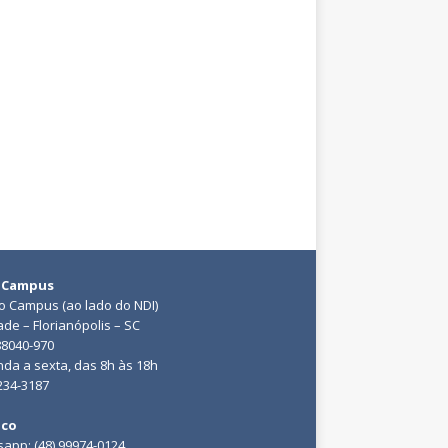
 Campus
do Campus (ao lado do NDI)
ade – Florianópolis – SC
88040-970
da a sexta, das 8h às 18h
3234-3187
ico
app: (48) 99974-0124