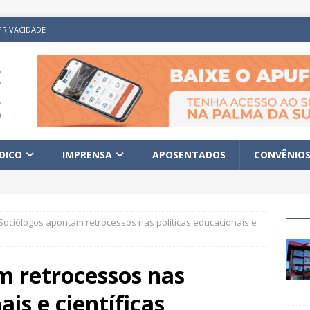
PRIVACIDADE
ÍDICO
IMPRENSA
APOSENTADOS
CONVÊNIO
Sociólogos apontam retrocessos nas políticas educacionais e
m retrocessos nas
ais e científicas