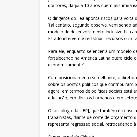
doutores, daqui a 10 anos quem assumirá is
O dirigente do Ilea aponta riscos para volta
Tal cenário, segundo observa, vem sendo ad
modelo de desenvolvimento inclusivo fica a
Estado intervém e redistribui recursos cultur
Para ele, enquanto se encerra um modelo de 
fortalecendo na América Latina outro ciclo 
economicamente”.
Com posicionamento semelhante, o diretor d
sobre os pontos políticos que contribuíram pa
agora, em termos de políticas sociais está 
educação, em direitos humanos e em setores
O sociólogo da UFRJ, que também é conselhe
trabalhistas, diante de corte de orçamento d
representa regressão social, retrocedendo à
Fonte: Jornal da Ciência