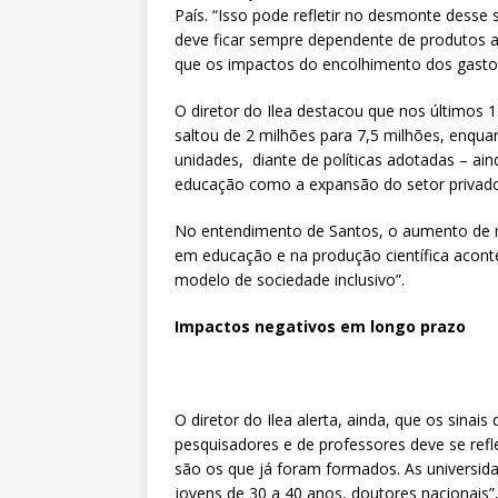
País. “Isso pode refletir no desmonte desse 
deve ficar sempre dependente de produtos a
que os impactos do encolhimento dos gasto
O diretor do Ilea destacou que nos últimos 
saltou de 2 milhões para 7,5 milhões, enqua
unidades, diante de políticas adotadas – ai
educação como a expansão do setor privado
No entendimento de Santos, o aumento de ma
em educação e na produção científica acont
modelo de sociedade inclusivo”.
Impactos negativos em longo prazo
O diretor do Ilea alerta, ainda, que os sinai
pesquisadores e de professores deve se refl
são os que já foram formados. As universid
jovens de 30 a 40 anos, doutores nacionais”