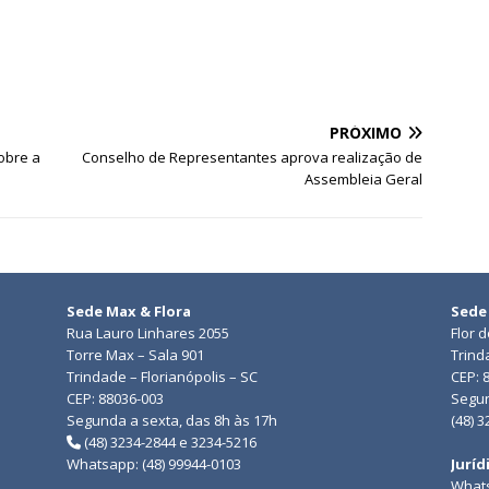
PRÓXIMO
sobre a
Conselho de Representantes aprova realização de
Assembleia Geral
Sede Max & Flora
Sede
Rua Lauro Linhares 2055
Flor 
Torre Max – Sala 901
Trind
Trindade – Florianópolis – SC
CEP: 
CEP: 88036-003
Segun
Segunda a sexta, das 8h às 17h
(48) 
(48) 3234-2844 e 3234-5216
Whatsapp: (48) 99944-0103
Juríd
Whats