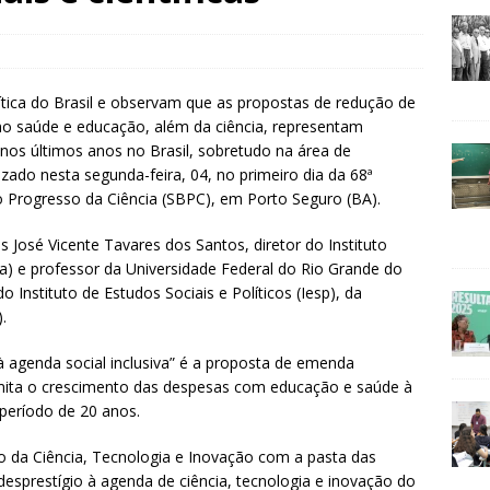
ítica do Brasil e observam que as propostas de redução de
mo saúde e educação, além da ciência, representam
 nos últimos anos no Brasil, sobretudo na área de
izado nesta segunda-feira, 04, no primeiro dia da 68ª
 o Progresso da Ciência (SBPC), em Porto Seguro (BA).
s José Vicente Tavares dos Santos, diretor do Instituto
a) e professor da Universidade Federal do Rio Grande do
 Instituto de Estudos Sociais e Políticos (Iesp), da
.
agenda social inclusiva” é a proposta de emenda
imita o crescimento das despesas com educação e saúde à
 período de 20 anos.
o da Ciência, Tecnologia e Inovação com a pasta das
desprestígio à agenda de ciência, tecnologia e inovação do