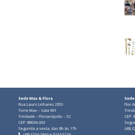
Sede Max & Flora
Sede
Rua Lauro Linhares 2055
Flor 
Torre Max – Sala 901
Trind
Trindade – Florianópolis – SC
CEP: 
CEP: 88036-003
Segun
Segunda a sexta, das 8h às 17h
(48) 
(48) 3234-2844 e 3234-5216