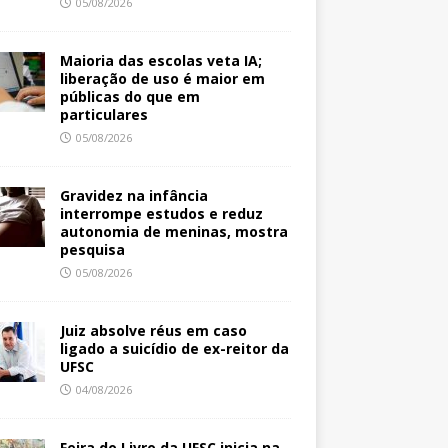
05/08/2026
Maioria das escolas veta IA;
liberação de uso é maior em
públicas do que em
particulares
05/08/2026
Gravidez na infância
interrompe estudos e reduz
autonomia de meninas, mostra
pesquisa
05/08/2026
Juiz absolve réus em caso
ligado a suicídio de ex-reitor da
UFSC
04/08/2026
Feira do Livro da UFSC inicia na