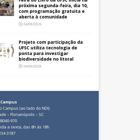
próxima segunda-feira, dia 10,
com programação gratuita e
aberta à comunidade
04/08/2026
Projeto com participação da
UFSC utiliza tecnologia de
ponta para investigar
biodiversidade no litoral
04/08/2026
 Campus
do Campus (ao lado do NDI)
ade – Florianópolis – SC
88040-970
da a sexta, das 8h às 18h
3234-3187