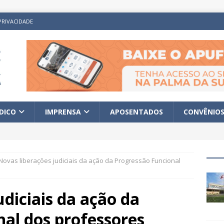
PRIVACIDADE
ÍDICO
IMPRENSA
APOSENTADOS
CONVÊNIO
Novas liberações judiciais da ação da Progressão Funcional
udiciais da ação da
al dos professores