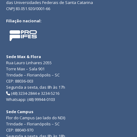
das Universidades Federais de Santa Catarina
CNPJ 83.051.920/0001-66
Filiação nacional:
Sede Max & Flora
Rua Lauro Linhares 2055
Torre Max – Sala 901
Trindade – Florianópolis – SC
CEP: 88036-003
Segunda a sexta, das 8h às 17h
(48) 3234-2844 e 3234-5216
Whatsapp: (48) 99944-0103
Sede Campus
Flor do Campus (ao lado do NDI)
Trindade – Florianópolis – SC
CEP: 88040-970
Segunda a sexta, das 8h às 18h