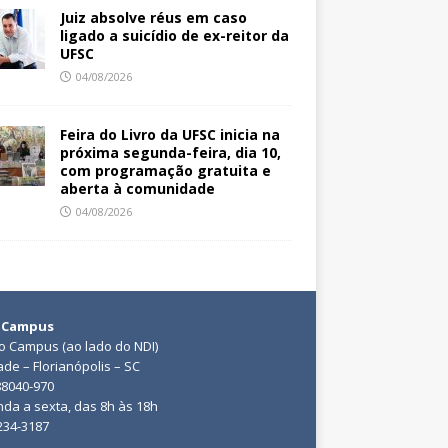
Juiz absolve réus em caso
ligado a suicídio de ex-reitor da
UFSC
04/08/2026
Feira do Livro da UFSC inicia na
próxima segunda-feira, dia 10,
com programação gratuita e
aberta à comunidade
04/08/2026
 Campus
do Campus (ao lado do NDI)
ade – Florianópolis – SC
88040-970
da a sexta, das 8h às 18h
3234-3187