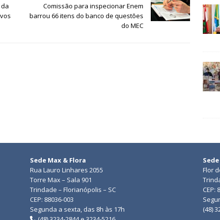
 da
Comissão para inspecionar Enem
ivos
barrou 66 itens do banco de questões
do MEC
Sede Max & Flora
Sede
Rua Lauro Linhares 2055
Flor 
Torre Max – Sala 901
Trind
Trindade – Florianópolis – SC
CEP: 
CEP: 88036-003
Segun
Segunda a sexta, das 8h às 17h
(48) 
(48) 3234-2844 e 3234-5216