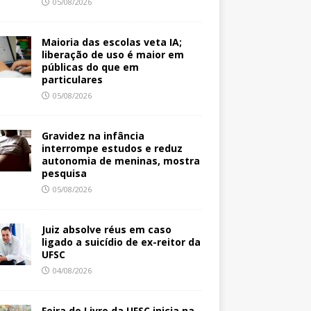
05/08/2026
Maioria das escolas veta IA;
liberação de uso é maior em
públicas do que em
particulares
05/08/2026
Gravidez na infância
interrompe estudos e reduz
autonomia de meninas, mostra
pesquisa
05/08/2026
Juiz absolve réus em caso
ligado a suicídio de ex-reitor da
UFSC
04/08/2026
Feira do Livro da UFSC inicia na