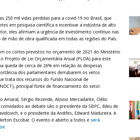
s 250 mil vidas perdidas para a covid-19 no Brasil, que
tes em pesquisa científica e incentivar a indústria de alto
tor, eles afirmam a urgência de investimento contínuo nas
 de mão de obra qualificada em todas as regiões do País.
m os cortes previstos no orçamento de 2021 do Ministério
 o Projeto de Lei Orçamentária Anual (PLOA) para este
uma queda de cerca de 26% em relação às despesas
ortância dos parlamentares derrubarem os vetos
ue trata dos recursos do Fundo Nacional de
NDCT), principal fonte de financiamento do setor.
o Amaral, Sérgio Rezende, Aloisio Mercadante, Clélio
 convidados ao debate são o presidente da SBPC, Ildeu de
avidovich, e o presidente da Andifes, Edward Madureira. A
 Herton Escobar. O evento é aberto a todos e
será
ube
.