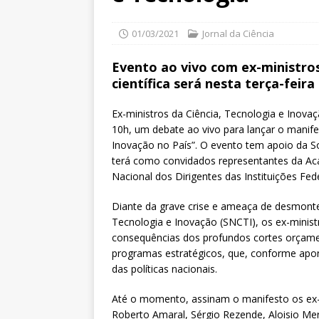
01/03/2021
Jornal da Ciência
Evento ao vivo com ex-ministro
científica será nesta terça-feir
Ex-ministros da Ciência, Tecnologia e Inova
10h, um debate ao vivo para lançar o manif
Inovação no País”. O evento tem apoio da So
terá como convidados representantes da Aca
Nacional dos Dirigentes das Instituições Fede
Diante da grave crise e ameaça de desmonte 
Tecnologia e Inovação (SNCTI), os ex-minist
consequências dos profundos cortes orçame
programas estratégicos, que, conforme apon
das políticas nacionais.
Até o momento, assinam o manifesto os ex-mi
Roberto Amaral, Sérgio Rezende, Aloisio Me