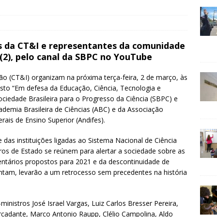
s da CT&I e representantes da comunidade
a (2), pelo canal da SBPC no YouTube
ção (CT&I) organizam na próxima terça-feira, 2 de março, às
esto “Em defesa da Educação, Ciência, Tecnologia e
ciedade Brasileira para o Progresso da Ciência (SBPC) e
demia Brasileira de Ciências (ABC) e da Associação
rais de Ensino Superior (Andifes).
das instituições ligadas ao Sistema Nacional de Ciência
ros de Estado se reúnem para alertar a sociedade sobre as
ntários propostos para 2021 e da descontinuidade de
tam, levarão a um retrocesso sem precedentes na história
nistros José Israel Vargas, Luiz Carlos Bresser Pereira,
rcadante, Marco Antonio Raupp, Clélio Campolina, Aldo