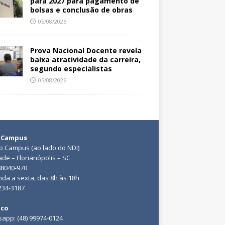
para 2027 para pagamento de
bolsas e conclusão de obras
05/08/2026
Prova Nacional Docente revela
baixa atratividade da carreira,
segundo especialistas
05/08/2026
 Campus
do Campus (ao lado do NDI)
ade – Florianópolis – SC
88040-970
da a sexta, das 8h às 18h
3234-3187
ico
app: (48) 99974-0124