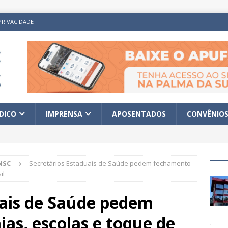
PRIVACIDADE
ÍDICO
IMPRENSA
APOSENTADOS
CONVÊNIO
NSC
Secretários Estaduais de Saúde pedem fechamento
il
uais de Saúde pedem
as, escolas e toque de