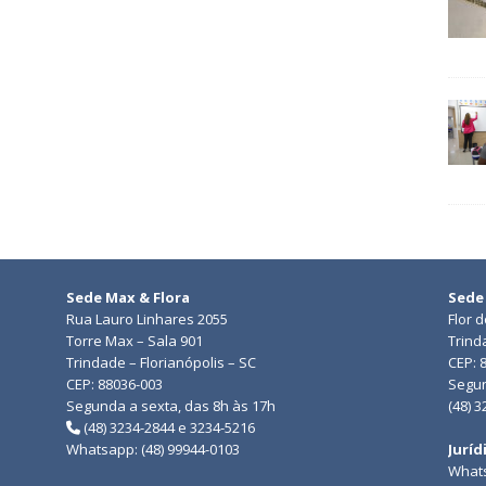
Sede Max & Flora
Sede
Rua Lauro Linhares 2055
Flor 
Torre Max – Sala 901
Trind
Trindade – Florianópolis – SC
CEP: 
CEP: 88036-003
Segun
Segunda a sexta, das 8h às 17h
(48) 
(48) 3234-2844 e 3234-5216
Whatsapp: (48) 99944-0103
Juríd
Whats