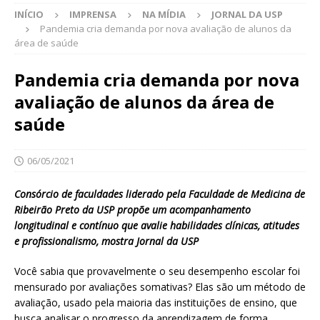
INÍCIO
IMPRENSA
NA MÍDIA
JORNAL DA USP
Pandemia cria demanda por nova avaliação de alunos da
área de saúde
Pandemia cria demanda por nova
avaliação de alunos da área de
saúde
06/05/2021
Consórcio de faculdades liderado pela Faculdade de Medicina de
Ribeirão Preto da USP propõe um acompanhamento
longitudinal e contínuo que avalie habilidades clínicas, atitudes
e profissionalismo, mostra Jornal da USP
Você sabia que provavelmente o seu desempenho escolar foi
mensurado por avaliações somativas? Elas são um método de
avaliação, usado pela maioria das instituições de ensino, que
busca analisar o progresso da aprendizagem de forma